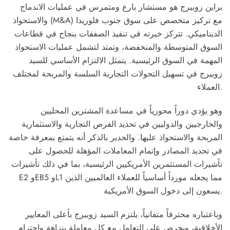
براين زوبيرج هو مستشار بارع ومتمرس في عمليات الاندماج
والاستحواذ (M&A) مع تركيز متخصص على سوق جنوب فلوريدا
الديناميكي. تتركز خبرته في تنفيذ الصفقات بنجاح في قطاعات
السوق المتوسطة والمنخفضة، وتمتد لتشمل عمليات الاستحواذ
المهمة في السوق الرئيسية. يتمثل الالتزام الأساسي للسيد
زوبيرج في تسهيل التحولات التجارية السلسة والمربحة لمختلف
العملاء.
وهو يؤدي دوراً محورياً في مساعدة المشترين المحليين
والخارجيين والدوليين في تحديد الفرص التجارية والاستثمارية
المربحة والاستحواذ عليها. والجدير بالذكر أنه يتمتع بمعرفة خاصة
في تحديد المصادر وإتمام المعاملات المؤهلة للحصول على
تأشيرات المستثمرين الأمريكيين الرئيسية، بما في ذلك تأشيرات
E2 وEB5 وL1 مما يجعله مورداً أساسياً للعملاء العالميين الذين
يسعون إلى دخول السوق الأمريكية.
وباعتباره محترفاً متفانياً، يلتزم السيد زوبيرج بأعلى المعايير
الأخلاقية، ويحرص على التعامل مع كل معاملة بنزاهة واحترام