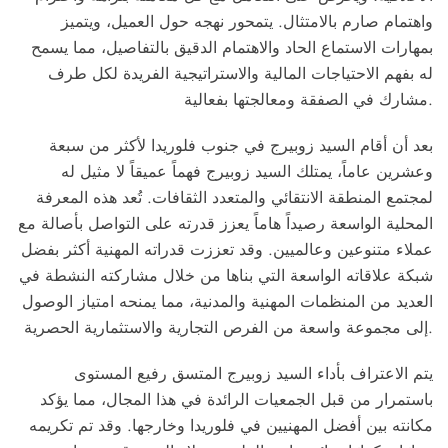
واهتمام صارم بالامتثال. يتمحور نهجه حول العميل، ويتميز
بمهارات الاستماع الحاد والاهتمام الدقيق بالتفاصيل، مما يسمح
له بفهم الاحتياجات المالية والاستراتيجية الفريدة لكل طرف
مشارك في الصفقة ومعالجتها بفعالية.
بعد أن أقام السيد زوبيرج في جنوب فلوريدا لأكثر من سبعة
وعشرين عاماً، يمتلك السيد زوبيرج فهماً عميقاً لا مثيل له
لمجتمع المنطقة الانتقائي والمتعدد الثقافات. تُعد هذه المعرفة
المحلية الواسعة رصيداً هاماً يعزز قدرته على التواصل بأصالة مع
عملاء متنوعين وعالميين. وقد تعززت قدراته المهنية أكثر بفضل
شبكة علاقاته الواسعة التي بناها من خلال مشاركته النشطة في
العديد من المنظمات المهنية والمدنية، مما يمنحه امتياز الوصول
إلى مجموعة واسعة من الفرص التجارية والاستثمارية الحصرية.
يتم الاعتراف بأداء السيد زوبيرج المتسق رفيع المستوى
باستمرار من قبل الجمعيات الرائدة في هذا المجال، مما يؤكد
مكانته بين أفضل المهنيين في فلوريدا وخارجها. وقد تم تكريمه