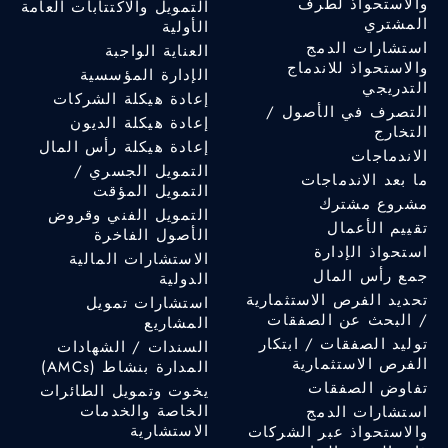
والاستحواذ لطرف
التمويل والاكتتابات العامة
المشتري
الأولية
استشارات الدمج
العناية الواجبة
والاستحواذ للاندماج
الإدارة المؤسسية
التدريجي
إعادة هيكلة الشركات
التصرف في الأصول /
إعادة هيكلة الديون
التخارج
إعادة هيكلة رأس المال
الاندماجات
التمويل الجسري /
ما بعد الاندماجات
التمويل المؤقت
مشروع مشترك
التمويل الفني وقروض
تقييم الأعمال
الأصول الفاخرة
استحواذ الإدارة
الاستشارات المالية
جمع رأس المال
الدولية
تحديد الفرص الاستثمارية
استشارات تمويل
/ البحث عن الصفقات
المشاريع
توليد الصفقات / ابتكار
السندات / الشهادات
الفرص الاستثمارية
المدارة بنشاط (AMCs)
تفاوض الصفقات
يخوت وتمويل الطائرات
الخاصة والخدمات
استشارات الدمج
الاستشارية
والاستحواذ عبر الشركات