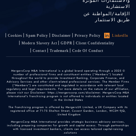
والاستثمارات المؤثرة
الاستشارية
الإقامة/المواطنة عن
طريق الاستثمار
Cookies
Spam Policy
Disclaimer
Privacy Policy
LinkedIn
Modern Slavery Act
GDPR
Client Confidentiality
Contact
Trademark
Code Of Conduct
© 2025 MergersCorp M&A International is a global brand operating through a
number of professional firms and constituent entities (“Members”) located
throughout the world to provide Investment Banking, Corporate Finance, and
Advisory Services and other client-related professional services. The Member Firms
(“Members”) are constituted and regulated in accordance with relevant local
regulatory and legal requirements. For more details on the nature of our affiliation,
please visit our Disclaimer: https://mergerscorp.com/disclaimer. MergersCorp M&A
International's franchising program is not offered to individuals or entities located
in the United States.
The franchising program is offered by MergersUK Limited, a UK Company with its
registered office at 71-75 Shelton Street, Covent Garden, London, WC2H 9JQ,
United Kingdom.
MergersCorp M&A International provides strategic business advisory services,
including preparing companies for growth and capital access. Through partnerships
with licensed investment bankers, clients can access tailored capital-raising
solutions.