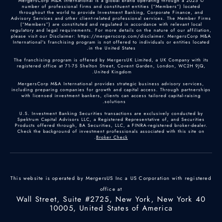
© 2025 MergersCorp M&A International is a global brand operating through a
number of professional firms and constituent entities (“Members”) located
throughout the world to provide Investment Banking, Corporate Finance, and
Advisory Services and other client-related professional services. The Member Firms
(“Members”) are constituted and regulated in accordance with relevant local
regulatory and legal requirements. For more details on the nature of our affiliation,
please visit our Disclaimer: https://mergerscorp.com/disclaimer. MergersCorp M&A
International's franchising program is not offered to individuals or entities located
in the United States.
The franchising program is offered by MergersUK Limited, a UK Company with its
registered office at 71-75 Shelton Street, Covent Garden, London, WC2H 9JQ,
United Kingdom.
MergersCorp M&A International provides strategic business advisory services,
including preparing companies for growth and capital access. Through partnerships
with licensed investment bankers, clients can access tailored capital-raising
solutions.
U.S. Investment Banking Securities transactions are exclusively conducted by
Spektrum Capital Advisors LLC, a Registered Representative of, and Securities
Products offered through, BA Securities, LLC, a FINRA-registered broker-dealer.
Check the background of investment professionals associated with this site on
.
Broker Check
This website is operated by MergersUS Inc a US Corporation with registered
office at
40 Wall Street, Suite #2725, New York, New York
10005, United States of America