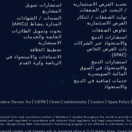
تحديد الفرص الاستثمارية
استشارات تمويل
/ البحث عن الصفقات
المشاريع
توليد الصفقات / ابتكار
السندات / الشهادات
الفرص الاستثمارية
المدارة بنشاط (AMCs)
تفاوض الصفقات
يخوت وتمويل الطائرات
الخاصة والخدمات
استشارات الدمج
الاستشارية
والاستحواذ عبر الشركات
ذات الغرض الخاص
تخطيط الخلافة
(SPAC)
الاندماجات والاستحواذ في
استشارات الدمج
الرياضة وكرة القدم
والاستحواذ في السوق
المالية السويسرية
خدمات إضافية في الدمج
والاستحواذ
odern Slavery Act
GDPR
Client Confidentiality
Cookies
Spam Policy
ofessional firms and constituent entities (“Members”) located throughout the world to provide
ted and regulated in accordance with relevant local regulatory and legal requirements. For mo
er. MergersCorp M&A International's franchising program is not offered to individuals or enti
ergersUK Limited, a UK Company with its registered office at 71-75 Shelton Street, Covent