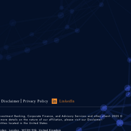
Disclaimer
Privacy Policy
LinkedIn
 Investment Banking, Corporate Finance, and Advisory Services and other client-
re details on the nature of our affiliation, please visit our Disclaimer:
ties located in the United States.
 Garden, London, WC2H 9JQ, United Kingdom.