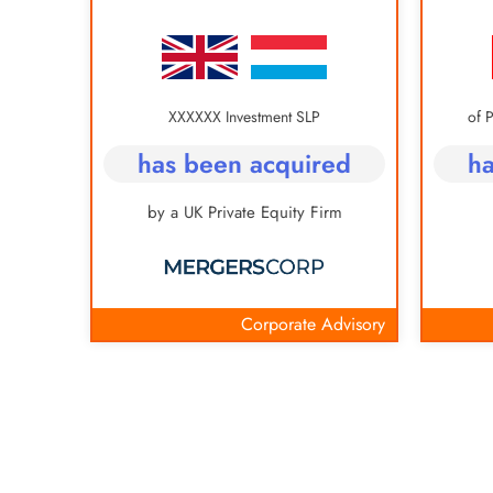
XXXXXX Investment SLP
ed
has been acquired
ha
nd
by a UK Private Equity Firm
vestment
Corporate Advisory