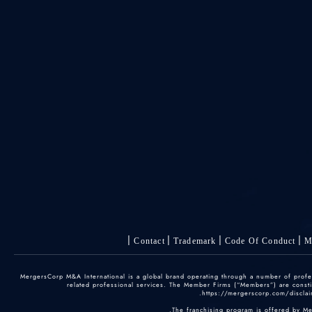
Contact
Trademark
Code Of Conduct
M
© 2025 MergersCorp M&A International is a global brand operating through a number of pr
related professional services. The Member Firms (“Members”) are constitu
https://mergerscorp.com/disclaim
The franchising program is offered by M