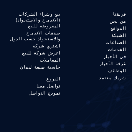
فريقنا
بيع وشراء الشركات
(الاندماج والاستحواذ)
من نحن
المعروضة للبيع
المواقع
صفقات الاندماج
الشبكة
والاستحواذ حسب الدول
الصناعات
اشتري شركة
الخدمات
اعرض شركة للبيع
في الأخبار
المعاملات
غرفة الأخبار
حاسبة صيغة ليمان
الوظائف
شريك معتمد
الفروع
تواصل معنا
نموذج التواصل