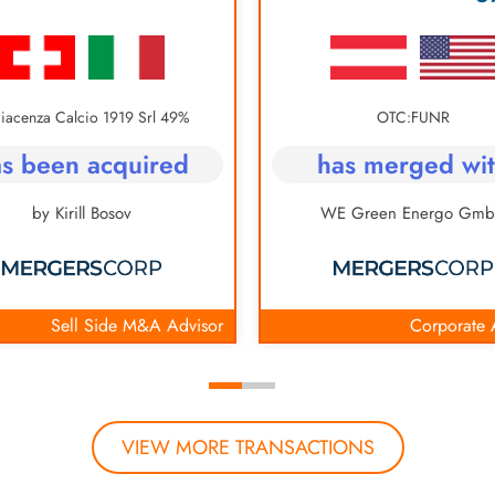
49% of Piacenza Calcio 1919 Srl
OTC:FUNR
s been acquired
has merged wi
by Kirill Bosov
WE Green Energo Gm
Sell Side M&A Advisor
Corporate 
VIEW MORE TRANSACTIONS