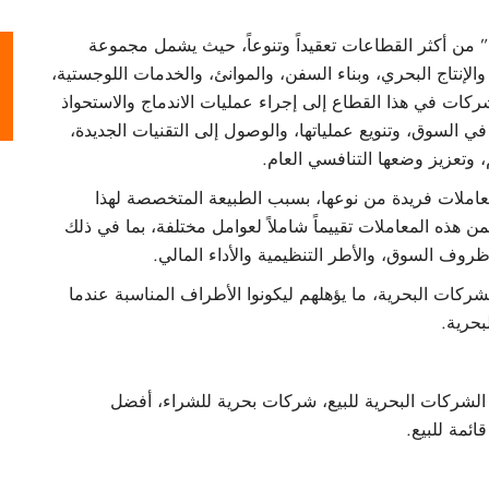
يعد قطاع البحرية والخاص بالمناطق البحرية “offshore” من أكثر القطاعات تعقيداً وتنوعاً، حيث يشمل مجموعة
نتاج البحري، وبناء السفن، والموانئ، والخدمات اللوجستية،
لشركات في هذا القطاع إلى إجراء عمليات الاندماج والاستحواذ
ي السوق، وتنويع عملياتها، والوصول إلى التقنيات الجديدة،
وتعزيز وضعها التنافسي العام.
معاملات فريدة من نوعها، بسبب الطبيعة المتخصصة لهذا
من هذه المعاملات تقييماً شاملاً لعوامل مختلفة، بما في ذلك
روف السوق، والأطر التنظيمية والأداء المالي.
ركات البحرية، ما يؤهلهم ليكونوا الأطراف المناسبة عندما
بحرية.
لشركات البحرية للبيع، شركات بحرية للشراء، أفضل
ئمة للبيع.