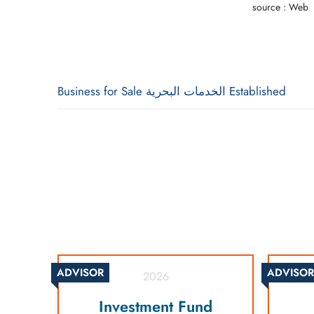
source : Web
Established الخدمات البحرية Business for Sale
ADVISOR
ADVISOR
2026
y
Investment Fund