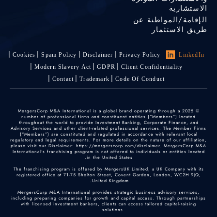
الاستشارية
الإقامة/المواطنة عن
طريق الاستثمار
Cookies
Spam Policy
Disclaimer
Privacy Policy
LinkedIn
Modern Slavery Act
GDPR
Client Confidentiality
Contact
Trademark
Code Of Conduct
© 2025 MergersCorp M&A International is a global brand operating through a
number of professional firms and constituent entities (“Members”) located
throughout the world to provide Investment Banking, Corporate Finance, and
Advisory Services and other client-related professional services. The Member Firms
(“Members”) are constituted and regulated in accordance with relevant local
regulatory and legal requirements. For more details on the nature of our affiliation,
please visit our Disclaimer: https://mergerscorp.com/disclaimer. MergersCorp M&A
International's franchising program is not offered to individuals or entities located
in the United States.
The franchising program is offered by MergersUK Limited, a UK Company with its
registered office at 71-75 Shelton Street, Covent Garden, London, WC2H 9JQ,
United Kingdom.
MergersCorp M&A International provides strategic business advisory services,
including preparing companies for growth and capital access. Through partnerships
with licensed investment bankers, clients can access tailored capital-raising
solutions.