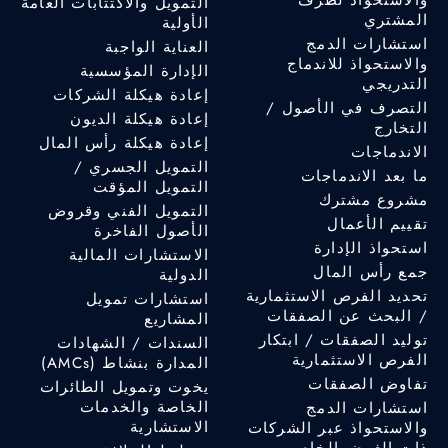
والاستحواذ لطرف
التمويل والاكتتابات العامة
المشتري
الأولية
استشارات الدمج
العناية الواجبة
والاستحواذ للاندماج
الإدارة المؤسسية
التدريجي
إعادة هيكلة الشركات
التصرف في الأصول /
إعادة هيكلة الديون
التخارج
إعادة هيكلة رأس المال
الاندماجات
التمويل الجسري /
ما بعد الاندماجات
التمويل المؤقت
مشروع مشترك
التمويل الفني وقروض
تقييم الأعمال
الأصول الفاخرة
استحواذ الإدارة
الاستشارات المالية
جمع رأس المال
الدولية
تحديد الفرص الاستثمارية
استشارات تمويل
/ البحث عن الصفقات
المشاريع
توليد الصفقات / ابتكار
السندات / الشهادات
الفرص الاستثمارية
المدارة بنشاط (AMCs)
تفاوض الصفقات
يخوت وتمويل الطائرات
الخاصة والخدمات
استشارات الدمج
الاستشارية
والاستحواذ عبر الشركات