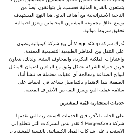
يتمتعون بالقدرة المالية فحسب، بل يتوافقون أيضاً من
الناحية الاستراتيجية مع أهداف البائع. هذا النهج المستهدف
يوسع نطاق مجموعة المشترين المحتملين ويعزز احتمالية
تحقيق شروط مواتية.
تُدرك شركة MergersCorp أن بيع شركة كيميائية ينطوي
على التنقل بين المناظر الطبيعية التنظيمية المعقدة،
واعتبارات الملكية الفكرية، والمخاوف البيئية. ولذلك، يتعاون
فريق خبراء الشركة بشكل وثيق مع البائعين لضمان الامتثال
للوائح الصناعة ومعالجة أي عقبات محتملة قد تنشأ أثناء
الصفقة. هذا الاهتمام بالتفاصيل يساعد في الحفاظ على
سلامة عملية البيع ويعزز الثقة بين الأطراف المعنية.
خدمات استشارية قيّمة للمشترين
على الجانب الآخر، فإن الخدمات الاستشارية التي تقدمها
شركة MergersCorp لا تقدر بثمن للشركات التي تتطلع إلى
الاستحواذ على شركات المواد الكيميائية. بالنسبة للمشترين،