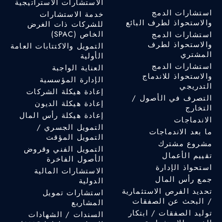
الاستشارات الاستراتيجية
استشارات الدمج
خدمة الاستشارات
والاستحواذ لطرف البائع
للشركات ذات الغرض
الخاص (SPAC)
استشارات الدمج
والاستحواذ لطرف
التمويل والاكتتابات العامة
المشتري
الأولية
استشارات الدمج
العناية الواجبة
والاستحواذ للاندماج
الإدارة المؤسسية
التدريجي
إعادة هيكلة الشركات
التصرف في الأصول /
إعادة هيكلة الديون
التخارج
إعادة هيكلة رأس المال
الاندماجات
التمويل الجسري /
ما بعد الاندماجات
التمويل المؤقت
مشروع مشترك
التمويل الفني وقروض
تقييم الأعمال
الأصول الفاخرة
استحواذ الإدارة
الاستشارات المالية
جمع رأس المال
الدولية
تحديد الفرص الاستثمارية
استشارات تمويل
/ البحث عن الصفقات
المشاريع
توليد الصفقات / ابتكار
السندات / الشهادات