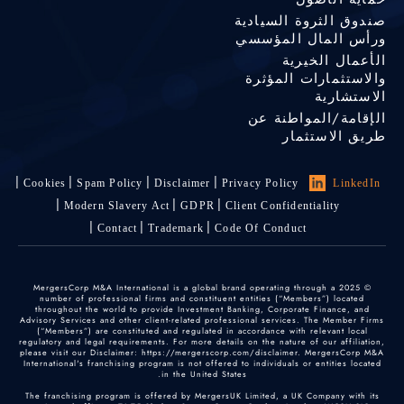
صندوق الثروة السيادية
ورأس المال المؤسسي
الأعمال الخيرية
والاستثمارات المؤثرة
الاستشارية
الإقامة/المواطنة عن
طريق الاستثمار
Cookies
Spam Policy
Disclaimer
Privacy Policy
LinkedIn
Modern Slavery Act
GDPR
Client Confidentiality
Contact
Trademark
Code Of Conduct
© 2025 MergersCorp M&A International is a global brand operating through a
number of professional firms and constituent entities (“Members”) located
throughout the world to provide Investment Banking, Corporate Finance, and
Advisory Services and other client-related professional services. The Member Firms
(“Members”) are constituted and regulated in accordance with relevant local
regulatory and legal requirements. For more details on the nature of our affiliation,
please visit our Disclaimer: https://mergerscorp.com/disclaimer. MergersCorp M&A
International's franchising program is not offered to individuals or entities located
in the United States.
The franchising program is offered by MergersUK Limited, a UK Company with its