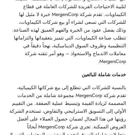
لتلبية الاحتياجات الفريدة للشركات العاملة في قطاع
الكيماويات. تقدم شركة MergersCorp خبرة لا مثيل لها
للشركات التي تسعى لشراء أو بيع شركات الكيماويات،
وذلك بفضل عقود من الخبرة والفهم العميق لهذه الصناعة.
تتطلب صناعة الكيماويات، التي تتميز بتعقيداتها والتزاماتها
التنظيمية وظروف السوق الديناميكية، نهجاً دقيقاً في
معاملات الاندماج والاستحواذ – وهو أمر تتقنه شركة
MergersCorp.
خدمات شاملة للبائعين
بالنسبة للشركات التي تتطلع إلى بيع شركاتها الكيميائية،
تقدم شركة MergersCorp مجموعة شاملة من الخدمات
المصممة لزيادة القيمة وتبسيط عملية الصفقة. من التقييم
الأولي إلى التسويق الاستراتيجي والتفاوض، تستخدم الشركة
رؤيتها في هذا المجال لضمان حصول العملاء على أفضل
العروض الممكنة. تجري شركة MergersCorp أبحاثاً
وتحليلات شاملة للسوق لتحديد المشترين المحتملين الذين لا