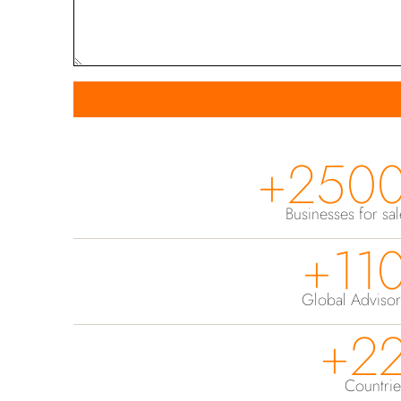
2500
Businesses for sa
110
Global Advisor
22
Countrie