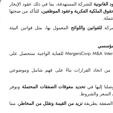
د القانونية
للشركة المستهدفة، بما في ذلك عقود الإيجار
قوق الملكية الفكرية
وعقود الموظفين،
للتأكد من صحتها
تملة.
شركة
للقوانين واللوائح
المعمول بها، مثل قوانين البيئة
 المؤسسي
من خلال الشراكة مع شركة MergersCorp M&A International للعناية الواجبة ستحصل على
 من اتخاذ القرارات بناءً على فهم شامل وموضوعي
صلنا إليها في
تحديد معوقات الصفقات المحتملة
وتوفر
السعر والشروط.
الصفقة بطريقة
تزيد من القيمة وتقلل من المخاطر،
مما