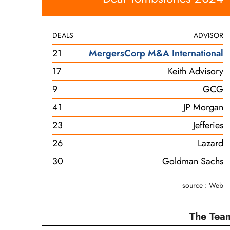
DEALS
ADVISOR
21
MergersCorp M&A International
17
Keith Advisory
9
GCG
41
JP Morgan
23
Jefferies
26
Lazard
30
Goldman Sachs
source : Web
The Tea