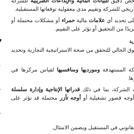
فحص دقيق
للبيانات المالية
والإيداعات الضريبية
للشركة
لتاريخي للشركة وتقييم مدى معقولية توقعاتها المستقبلية.
لى تحديد أي
علامات
مالية
حمراء
أو مشكلات محتملة أو
دًا من التحقيق أو تؤثر على التقييم.
وق الحالي للتحقق من صحة الاستراتيجية التجارية وتحديد
ة المستهدفة
ومورديها ومنافسيها
لقياس مركزها في
ا.
ت الشركة، بما في ذلك
قدراتها الإنتاجية وإدارة سلسلة
أوجه قصور تشغيلية أو
أوجه تآزر
محتملة قد تؤثر على
انوني في المستقبل ويضمن الامتثال.