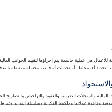
الاستحواذ (M&A) العناية الواجبة للأعمال هي عملية حاسمة يتم إجراؤها لتقييم الج
لى تحديد أي مخاطر أو تحديات أو فرص محتملة مرتبطة بالهدف
الاستحواذ
نات المالية والسجلات الضريبية والعقود والتراخيص والتصاريح ا
ة وقاعدة عملائها وملكيتها الفكرية وسلسلة التوريد وغيرها من
وخبراء الصناعة، في إجراء تحليل شامل لعمليات الشركة المسته