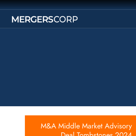
M&A Middle Market Advisory
Deal Tombstones 2024