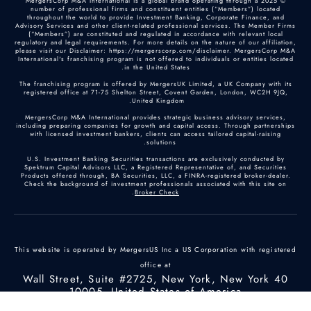
© 2025 MergersCorp M&A International is a global brand operating through a
number of professional firms and constituent entities (“Members”) located
throughout the world to provide Investment Banking, Corporate Finance, and
Advisory Services and other client-related professional services. The Member Firms
(“Members”) are constituted and regulated in accordance with relevant local
regulatory and legal requirements. For more details on the nature of our affiliation,
please visit our Disclaimer: https://mergerscorp.com/disclaimer. MergersCorp M&A
International's franchising program is not offered to individuals or entities located
in the United States.
The franchising program is offered by MergersUK Limited, a UK Company with its
registered office at 71-75 Shelton Street, Covent Garden, London, WC2H 9JQ,
United Kingdom.
MergersCorp M&A International provides strategic business advisory services,
including preparing companies for growth and capital access. Through partnerships
with licensed investment bankers, clients can access tailored capital-raising
solutions.
U.S. Investment Banking Securities transactions are exclusively conducted by
Spektrum Capital Advisors LLC, a Registered Representative of, and Securities
Products offered through, BA Securities, LLC, a FINRA-registered broker-dealer.
Check the background of investment professionals associated with this site on
.
Broker Check
This website is operated by MergersUS Inc a US Corporation with registered
office at
40 Wall Street, Suite #2725, New York, New York
10005, United States of America