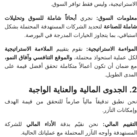
الاستراتيجية، وليس فقط توافر السوق.
علومات السوق:
نجري
أبحاثاً شاملة للسوق
وتحليلات
املة للصناعة
لتحديد الشركات المستهدفة المحتملة بشكل
استباقي، بما يتجاوز الخيارات المدرجة في البورصة.
لمواءمة الاستراتيجية:
نقوم بتقييم
الملاءمة الاستراتيجية
كل عملية استحواذ محتملة،
والموقع التنافسي
وآفاق النمو،
مع ضمان أن تكون أعمالاً متكاملة تحقق أفضل قيمة على
المدى الطويل.
2. الجدوى المالية والعناية الواجبة
نحن نطبق تدقيقاً مالياً صارماً للتحقق من قيمة الهدف
وإمكانات التآزر.
لتقييم المالي:
نحن نقيّم بدقة
الأداء المالي
للشركة
المستهدفة وأوجه التآزر المحتملة مع عملياتك الحالية.