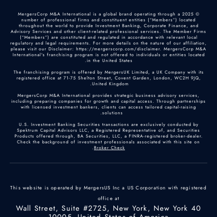
© 2025 MergersCorp M&A International is a global brand operating through a
number of professional firms and constituent entities (“Members”) located
throughout the world to provide Investment Banking, Corporate Finance, and
Advisory Services and other client-related professional services. The Member Firms
(“Members”) are constituted and regulated in accordance with relevant local
regulatory and legal requirements. For more details on the nature of our affiliation,
please visit our Disclaimer: https://mergerscorp.com/disclaimer. MergersCorp M&A
International's franchising program is not offered to individuals or entities located
in the United States.
The franchising program is offered by MergersUK Limited, a UK Company with its
registered office at 71-75 Shelton Street, Covent Garden, London, WC2H 9JQ,
United Kingdom.
MergersCorp M&A International provides strategic business advisory services,
including preparing companies for growth and capital access. Through partnerships
with licensed investment bankers, clients can access tailored capital-raising
solutions.
U.S. Investment Banking Securities transactions are exclusively conducted by
Spektrum Capital Advisors LLC, a Registered Representative of, and Securities
Products offered through, BA Securities, LLC, a FINRA-registered broker-dealer.
Check the background of investment professionals associated with this site on
.
Broker Check
This website is operated by MergersUS Inc a US Corporation with registered
office at
40 Wall Street, Suite #2725, New York, New York
10005, United States of America