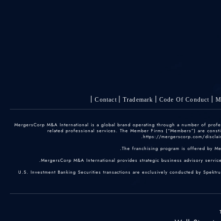
Contact
Trademark
Code Of Conduct
M
© 2025 MergersCorp M&A International is a global brand operating through a number of pr
related professional services. The Member Firms (“Members”) are constitu
https://mergerscorp.com/disclaim
The franchising program is offered by M
MergersCorp M&A International provides strategic business advisory services
U.S. Investment Banking Securities transactions are exclusively conducted by Spektr