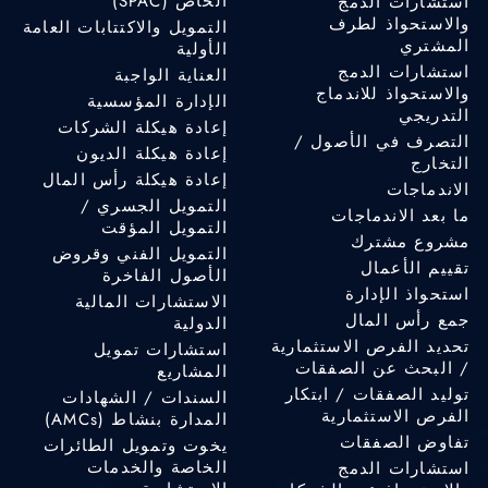
الخاص (SPAC)
استشارات الدمج
والاستحواذ لطرف
التمويل والاكتتابات العامة
المشتري
الأولية
استشارات الدمج
العناية الواجبة
والاستحواذ للاندماج
الإدارة المؤسسية
التدريجي
إعادة هيكلة الشركات
التصرف في الأصول /
إعادة هيكلة الديون
التخارج
إعادة هيكلة رأس المال
الاندماجات
التمويل الجسري /
ما بعد الاندماجات
التمويل المؤقت
مشروع مشترك
التمويل الفني وقروض
تقييم الأعمال
الأصول الفاخرة
استحواذ الإدارة
الاستشارات المالية
جمع رأس المال
الدولية
تحديد الفرص الاستثمارية
استشارات تمويل
/ البحث عن الصفقات
المشاريع
توليد الصفقات / ابتكار
السندات / الشهادات
الفرص الاستثمارية
المدارة بنشاط (AMCs)
تفاوض الصفقات
يخوت وتمويل الطائرات
الخاصة والخدمات
استشارات الدمج