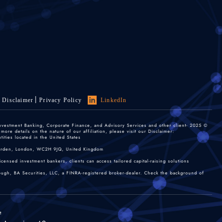
Disclaimer
Privacy Policy
LinkedIn
 Investment Banking, Corporate Finance, and Advisory Services and other client-
re details on the nature of our affiliation, please visit our Disclaimer:
ties located in the United States.
 Garden, London, WC2H 9JQ, United Kingdom.
nsed investment bankers, clients can access tailored capital-raising solutions.
rough, BA Securities, LLC, a FINRA-registered broker-dealer. Check the background of
t