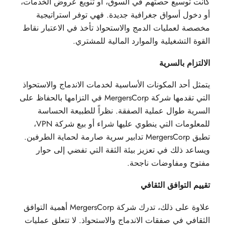
كانت توسيع حصتهم في السوق، أو تنويع عروض الخدمات،
أو دخول أسواق جغرافية جديدة. فهي توفر استراتيجية
مخصصة لعمليات الدمج والاستحواذ تأخذ في الاعتبار نقاط
القوة التشغيلية والموارد المالية للمشتري.
الالتزام بالسرية
يتمثل أحد المكونات الأساسية لخدمات الاندماج والاستحواذ
التي تقدمها شركة MergersCorp في التزامها بالحفاظ على
السرية طوال عملية الصفقة. نظراً للطبيعة الحساسة
للمعلومات التي ينطوي عليها شراء أو بيع شركة VPN،
تطبق MergersCorp تدابير سرية صارمة لحماية الطرفين.
ويساعد ذلك في تعزيز بيئة الثقة التي تفضي إلى حوار
مفتوح ومفاوضات ناجحة.
تقييم التوافق الثقافي
علاوة على ذلك، تدرك شركة MergersCorp أهمية التوافق
الثقافي في صفقات الاندماج والاستحواذ. لا تتعلق عمليات