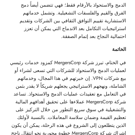
الدمج والاستحواذ بالأرقام فقط؛ فهي تتضمن أيضاً دمج
الفرق والقيم والفلسفات التشغيلية. وتشمل خدماتهم
الاستشارية تقييم التوافق الثقافي بين الشركات وتقديم
استراتيجيات التكامل بعد الاندماج التي يمكن أن تعزز
احتمالية النجاح بعد إتمام الصفقة.
الخاتمة
في الختام، تبرز شركة MergersCorp كمزود خدمات رئيسي
لعمليات الدمج والاستحواذ للشركات التي تسعى لشراء أو
بيع شركات VPN. إن خبرتهم في هذا المجال، وخدماتهم
الشاملة، ونهجهم الاستراتيجي يجعلهم شريكاً لا يقدر بثمن
في التعامل مع تعقيدات عمليات الدمج والاستحواذ. تساعد
شركة MergersCorp عملاءها على تحقيق أهدافهم المالية
والتشغيلية في سوق سريع التطور من خلال التركيز على
تعظيم القيمة وضمان سلاسة المعاملات. بالنسبة لأولئك
الذين يتطلعون إلى الشروع في هذه الرحلة، يمكن أن يكون
إشراك شركة MergersCorp خطوة محورية نحو انتقال ناجح