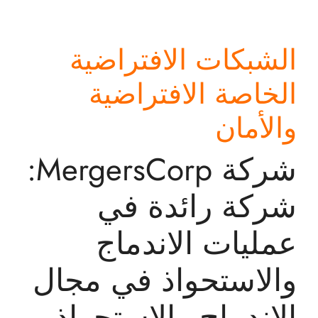
الشبكات الافتراضية
الخاصة الافتراضية
والأمان
شركة MergersCorp:
شركة رائدة في
عمليات الاندماج
والاستحواذ في مجال
الاندماج والاستحواذ