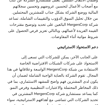
وضمان الانتقال السلس. يعمل مستشارو الشركة عن كثب
مع أصحاب الأعمال لتحسين عروضهم وتحسين سجلاتهم
المالية ووضع الشركة بشكل جذاب للمشترين المحتملين.
من خلال تحليل السوق الدؤوب والتقييمات الشاملة، تساعد
شركة MergersCorp البائعين على تحديد وتوضيح مقترحات
القيمة الفريدة لأعمالهم، وبالتالي تعزيز فرص الحصول على
شروط مواتية أثناء المفاوضات.
دعم الاستحواذ الاستراتيجي
على الجانب الآخر، يمكن للشركات التي تسعى إلى
الاستحواذ على شركات الشبكات الافتراضية الخاصة
الاستفادة من شبكة MergersCorp الواسعة وعلاقاتها في هذا
المجال. تقوم الشركة بالعناية الواجبة الشاملة لضمان أن
يكون لدى المشترين فهم واضح للمشهد الاستثماري، بما في
ذلك المخاطر المحتملة والاعتبارات التنظيمية وفرص النمو.
كما يساعد مستشارو شركة MergersCorp المشترين في
تحديد الشركات التي تتماشى مع أهدافهم الاستراتيجية، سواء