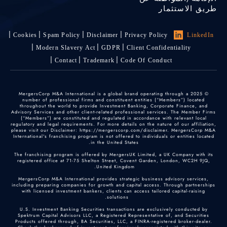
طريق الاستثمار
Cookies
Spam Policy
Disclaimer
Privacy Policy
LinkedIn
Modern Slavery Act
GDPR
Client Confidentiality
Contact
Trademark
Code Of Conduct
© 2025 MergersCorp M&A International is a global brand operating through a
number of professional firms and constituent entities (“Members”) located
throughout the world to provide Investment Banking, Corporate Finance, and
Advisory Services and other client-related professional services. The Member Firms
(“Members”) are constituted and regulated in accordance with relevant local
regulatory and legal requirements. For more details on the nature of our affiliation,
please visit our Disclaimer: https://mergerscorp.com/disclaimer. MergersCorp M&A
International's franchising program is not offered to individuals or entities located
in the United States.
The franchising program is offered by MergersUK Limited, a UK Company with its
registered office at 71-75 Shelton Street, Covent Garden, London, WC2H 9JQ,
United Kingdom.
MergersCorp M&A International provides strategic business advisory services,
including preparing companies for growth and capital access. Through partnerships
with licensed investment bankers, clients can access tailored capital-raising
solutions.
U.S. Investment Banking Securities transactions are exclusively conducted by
Spektrum Capital Advisors LLC, a Registered Representative of, and Securities
Products offered through, BA Securities, LLC, a FINRA-registered broker-dealer.