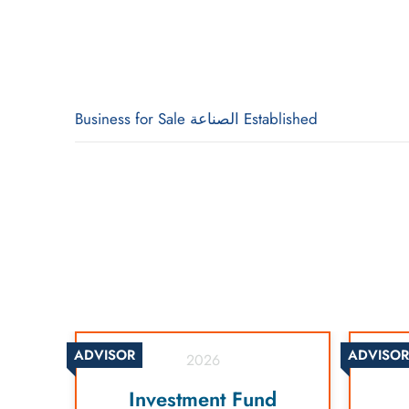
Established الصناعة Business for Sale
ADVISOR
ADVISOR
2026
y
Investment Fund