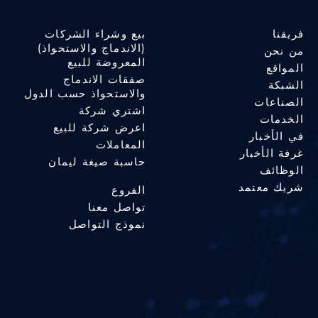
فريقنا
بيع وشراء الشركات
(الاندماج والاستحواذ)
من نحن
المعروضة للبيع
المواقع
صفقات الاندماج
الشبكة
والاستحواذ حسب الدول
الصناعات
اشتري شركة
الخدمات
اعرض شركة للبيع
في الأخبار
المعاملات
غرفة الأخبار
حاسبة صيغة ليمان
الوظائف
شريك معتمد
الفروع
تواصل معنا
نموذج التواصل