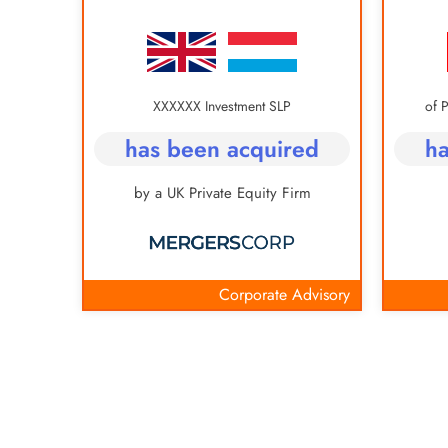
XXXXXX Investment SLP
ed
has been acquired
ha
nd
by a UK Private Equity Firm
vestment
Corporate Advisory