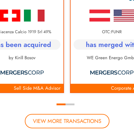
49% of Piacenza Calcio 1919 Srl
OTC:FUNR
s been acquired
has merged wi
by Kirill Bosov
WE Green Energo Gm
Sell Side M&A Advisor
Corporate 
VIEW MORE TRANSACTIONS