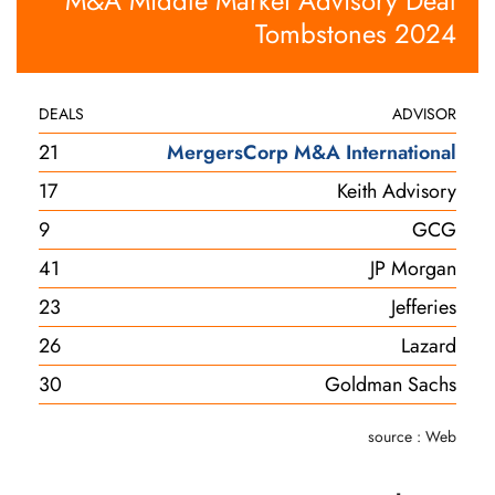
M&A Middle Market Advisory Deal
Tombstones 2024
DEALS
ADVISOR
21
MergersCorp M&A International
17
Keith Advisory
9
GCG
41
JP Morgan
23
Jefferies
26
Lazard
30
Goldman Sachs
source : Web