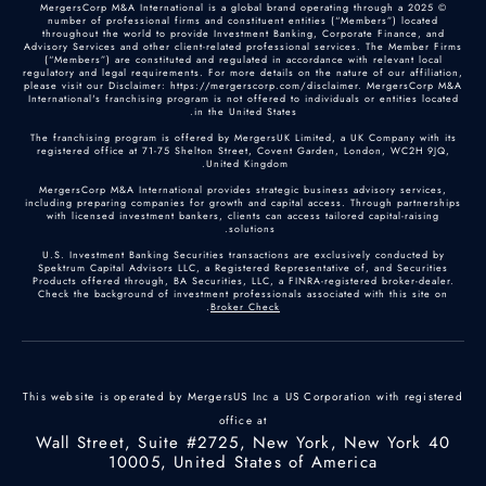
© 2025 MergersCorp M&A International is a global brand operating through a
number of professional firms and constituent entities (“Members”) located
throughout the world to provide Investment Banking, Corporate Finance, and
Advisory Services and other client-related professional services. The Member Firms
(“Members”) are constituted and regulated in accordance with relevant local
regulatory and legal requirements. For more details on the nature of our affiliation,
please visit our Disclaimer: https://mergerscorp.com/disclaimer. MergersCorp M&A
International's franchising program is not offered to individuals or entities located
in the United States.
The franchising program is offered by MergersUK Limited, a UK Company with its
registered office at 71-75 Shelton Street, Covent Garden, London, WC2H 9JQ,
United Kingdom.
MergersCorp M&A International provides strategic business advisory services,
including preparing companies for growth and capital access. Through partnerships
with licensed investment bankers, clients can access tailored capital-raising
solutions.
U.S. Investment Banking Securities transactions are exclusively conducted by
Spektrum Capital Advisors LLC, a Registered Representative of, and Securities
Products offered through, BA Securities, LLC, a FINRA-registered broker-dealer.
Check the background of investment professionals associated with this site on
.
Broker Check
This website is operated by MergersUS Inc a US Corporation with registered
office at
40 Wall Street, Suite #2725, New York, New York
10005, United States of America