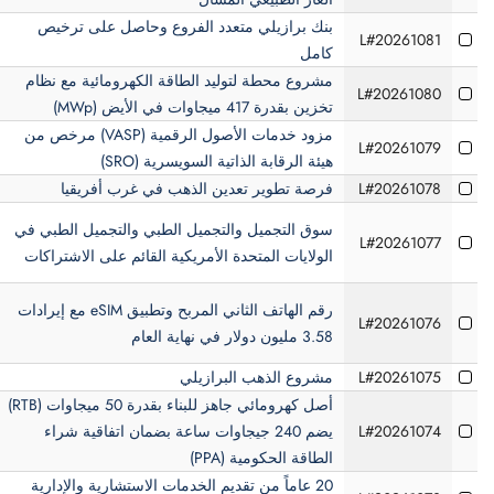
بنك برازيلي متعدد الفروع وحاصل على ترخيص
L#20261081
كامل
مشروع محطة لتوليد الطاقة الكهرومائية مع نظام
L#20261080
تخزين بقدرة 417 ميجاوات في الأيض (MWp)
مزود خدمات الأصول الرقمية (VASP) مرخص من
L#20261079
هيئة الرقابة الذاتية السويسرية (SRO)
L#20261078
فرصة تطوير تعدين الذهب في غرب أفريقيا
سوق التجميل والتجميل الطبي والتجميل الطبي في
L#20261077
الولايات المتحدة الأمريكية القائم على الاشتراكات
رقم الهاتف الثاني المربح وتطبيق eSIM مع إيرادات
L#20261076
3.58 مليون دولار في نهاية العام
L#20261075
مشروع الذهب البرازيلي
أصل كهرومائي جاهز للبناء بقدرة 50 ميجاوات (RTB)
L#20261074
يضم 240 جيجاوات ساعة بضمان اتفاقية شراء
الطاقة الحكومية (PPA)
20 عاماً من تقديم الخدمات الاستشارية والإدارية