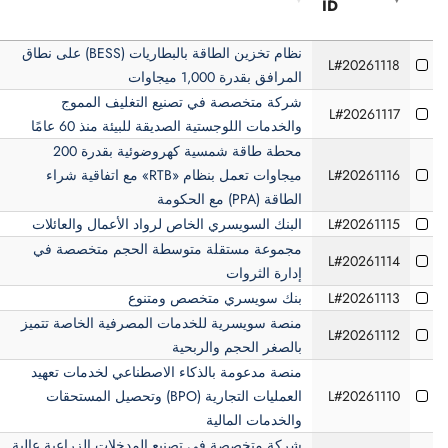
ID
Name
Listing
نظام تخزين الطاقة بالبطاريات (BESS) على نطاق
L#20261118
ID
المرافق بقدرة 1,000 ميجاوات
شركة متخصصة في تصنيع التغليف المموج
L#20261117
والخدمات اللوجستية الصديقة للبيئة منذ 60 عامًا
محطة طاقة شمسية كهروضوئية بقدرة 200
L#20261116
ميجاوات تعمل بنظام «RTB» مع اتفاقية شراء
الطاقة (PPA) مع الحكومة
L#20261115
البنك السويسري الخاص لرواد الأعمال والعائلات
مجموعة مستقلة متوسطة الحجم متخصصة في
L#20261114
إدارة الثروات
L#20261113
بنك سويسري متخصص ومتنوع
منصة سويسرية للخدمات المصرفية الخاصة تتميز
L#20261112
بالصغر الحجم والربحية
منصة مدعومة بالذكاء الاصطناعي لخدمات تعهيد
L#20261110
العمليات التجارية (BPO) وتحصيل المستحقات
والخدمات المالية
شركة متخصصة في تصنيع المدخلات الزراعية عالية