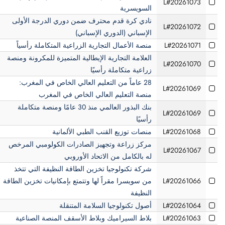
L#20261073
السويسرية
نادي كرة قدم محترف ضمن دوري الدرجة الأولى
L#20261072
الإسباني (الدوري الإسباني)
L#20261071
منصة الأعمال التجارية الزراعية المتكاملة رأسياً
العلامة التجارية الإيطالية المتميزة للمكرونة ومنصة
L#20261070
زراعية متكاملة رأسيًا
28 عاماً من التعليم العالي الخاص في المغرب:
L#20261069
منصة التعليم العالي الخاص في المغرب
بنك البذور العالمي منذ 30 عامًا ومنصة متكاملة
L#20261069
رأسيًا
L#20261068
منصات توزيع القنب الطبي الألمانية
مركز زراعة وتجهيز الصادرات الكولومبي المرخص
L#20261067
له بالكامل من الاتحاد الأوروبي
شركة تكنولوجيا تخزين الطاقة النظيفة التي تتخذ
L#20261066
من سويسرا مقراً لها وتتمتع بإمكانيات تخزين الطاقة
النظيفة
L#20261064
أصول تكنولوجيا السلامة المتنقلة
L#20261063
بلاط السيراميك وبلاط الأسقف المنصة الصناعية