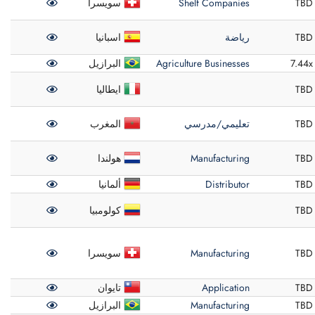
TBD
Shelf Companies
سويسرا
TBD
رياضة
اسبانيا
7.44x
Agriculture Businesses
البرازيل
TBD
ايطاليا
TBD
تعليمي/مدرسي
المغرب
TBD
Manufacturing
هولندا
TBD
Distributor
ألمانيا
TBD
كولومبيا
TBD
Manufacturing
سويسرا
TBD
Application
تايوان
TBD
Manufacturing
البرازيل