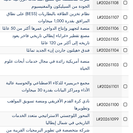
L#20261108
الجودة من السيليكون والمغنيسيوم
نظام تخزين الطاقة بالبطاريات (BESS) على نطاق
L#20261107
المرافق بقدرة 1,000 ميجاوات
L#20261106
منصة لتجهيز وإنتاج الدواجن عمرها أكثر من 50 عامًا
مصنع تقطير «غرابا» إيطالي تاريخي فاخر يعود
L#20261105
تاريخه إلى أكثر من 120 عامًا
L#20261104
فندق «هيلتون جاردن إن» الجديد تمامًا
منصة أمريكية رائدة في مجال خدمات أبحاث علوم
L#20261103
الحياة
مجمع «بريمير» للذكاء الاصطناعي والحوسبة عالية
L#20261101
الأداء ومراكز البيانات بقدرة 30 ميجاوات
نادي كرة القدم الأفريقي ومنصة تسويق المواهب
L#20261100
وتطويرها
المحور اللوجستي الاستراتيجي متعدد الخدمات
L#20261099
التاريخي في شمال إيطاليا
شركة متخصصة في تطوير البرمجيات القريبة من