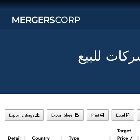
شركات للبيع
Export Listings
Export Sheet
Print
Excel
Target
Detail
Country
Type
Price /