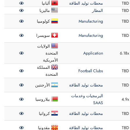
TBD
محطات توليد الطاقة
ألبانيا
TBD
المطار
ماليزيا
TBD
Manufacturing
كولومبيا
TBD
Manufacturing
سويسرا
الولايات
6.18x
Application
المتحدة
الأمريكية
المملكة
Football Clubs
TBD
المتحدة
TBD
محطات توليد الطاقة
الأرجنتين
البرمجيات وخدمات
4.9x
بيلاروسيا
SAAS
TBD
محطات توليد الطاقة
كرواتيا
TBD
محطات توليد الطاقة
مقدونيا