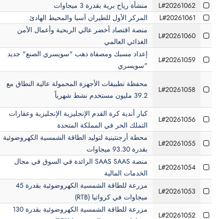
L#20261062
منشأة رياح برية بقدرة 3 ميجاوات
L#20261061
المركز الأول للطيران آسيا والمحيط الهادئ
منصة اقتصاد أخضر عالي الربحية وأعمال الأمن
L#20261060
الغذائي العالمي
إعداد مسبك ومصفاة ذهب "سويسري الصنع" جديد
L#20261059
"سويسري
محفظة تطبيقات الأجهزة المحمولة عالية النطاق مع
L#20261058
39.2 مليون مستخدم نشط شهرياً
كبار أندية كرة القدم الإنجليزية الإنجليزية وعقارات
L#20261056
التملك الحر في المملكة المتحدة
محطة أرجنتينية لتوليد الطاقة الشمسية الكهروضوئية
L#20261055
بقدرة 93.30 ميجاوات
منصة SAAS SAAS الرائدة في السوق في مجال
L#20261054
الخدمات المالية
مزرعة للطاقة الشمسية الكهروضوئية بقدرة 45
L#20261053
ميجاوات في كرواتيا (RTB)
مزرعة للطاقة الشمسية الكهروضوئية بقدرة 130
L#20261052