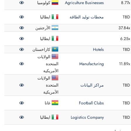
8.77x
Agriculture Businesses
كولومبيا
TBD
محطات توليد الطاقة
ايطاليا
37.84x
الأرجنتين
6.25x
ايطاليا
TBD
Hotels
كازاخستان
الولايات
11.89x
Manufacturing
المتحدة
الأمريكية
الولايات
TBD
مراكز البيانات
المتحدة
الأمريكية
TBD
Football Clubs
غانا
TBD
Logistics Company
ايطاليا