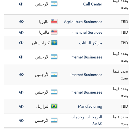
يحدد فيما
Call Center
الأرجنتين
بعدx
TBD
Agriculture Businesses
ماليزيا
TBD
Financial Services
ماليزيا
TBD
مراكز البيانات
كازاخستان
يحدد فيما
Internet Businesses
الأرجنتين
بعدx
يحدد فيما
Internet Businesses
الأرجنتين
بعدx
يحدد فيما
Internet Businesses
الأرجنتين
بعدx
TBD
Manufacturing
البرازيل
يحدد فيما
البرمجيات وخدمات
الأرجنتين
بعدx
SAAS