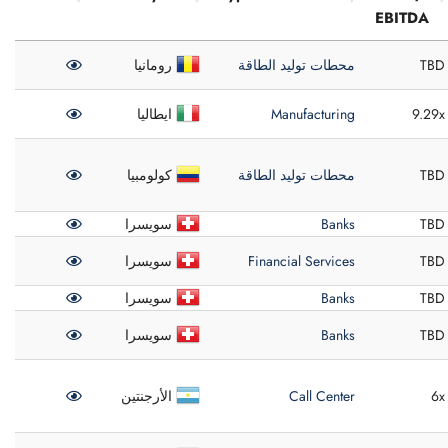
EBITDA
Detail
Country
Type
Target
TBD
محطات توليد الطاقة
رومانيا
Price /
EBITDA
9.29x
Manufacturing
ايطاليا
TBD
محطات توليد الطاقة
كولومبيا
TBD
Banks
سويسرا
TBD
Financial Services
سويسرا
TBD
Banks
سويسرا
TBD
Banks
سويسرا
6x
Call Center
الأرجنتين