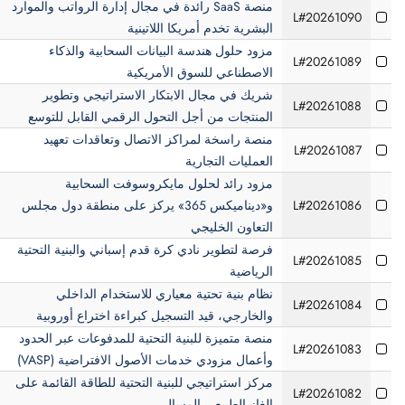
منصة SaaS رائدة في مجال إدارة الرواتب والموارد
L#20261090
البشرية تخدم أمريكا اللاتينية
مزود حلول هندسة البيانات السحابية والذكاء
L#20261089
الاصطناعي للسوق الأمريكية
شريك في مجال الابتكار الاستراتيجي وتطوير
L#20261088
المنتجات من أجل التحول الرقمي القابل للتوسع
منصة راسخة لمراكز الاتصال وتعاقدات تعهيد
L#20261087
العمليات التجارية
مزود رائد لحلول مايكروسوفت السحابية
L#20261086
و«ديناميكس 365» يركز على منطقة دول مجلس
التعاون الخليجي
فرصة لتطوير نادي كرة قدم إسباني والبنية التحتية
L#20261085
الرياضية
نظام بنية تحتية معياري للاستخدام الداخلي
L#20261084
والخارجي، قيد التسجيل كبراءة اختراع أوروبية
منصة متميزة للبنية التحتية للمدفوعات عبر الحدود
L#20261083
وأعمال مزودي خدمات الأصول الافتراضية (VASP)
مركز استراتيجي للبنية التحتية للطاقة القائمة على
L#20261082
الغاز الطبيعي المسال