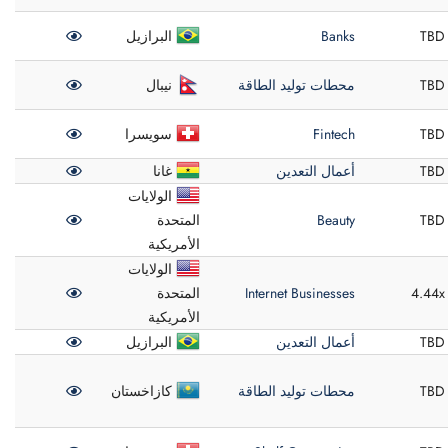
TBD
Banks
البرازيل
TBD
محطات توليد الطاقة
نيبال
TBD
Fintech
سويسرا
TBD
أعمال التعدين
غانا
الولايات
TBD
Beauty
المتحدة
الأمريكية
الولايات
4.44x
Internet Businesses
المتحدة
الأمريكية
TBD
أعمال التعدين
البرازيل
TBD
محطات توليد الطاقة
كازاخستان