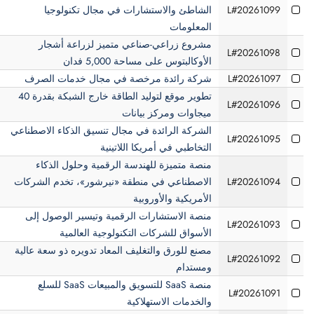
L#20261099
الشاطئ والاستشارات في مجال تكنولوجيا
المعلومات
مشروع زراعي-صناعي متميز لزراعة أشجار
L#20261098
الأوكالبتوس على مساحة 5,000 فدان
L#20261097
شركة رائدة مرخصة في مجال خدمات الصرف
تطوير موقع لتوليد الطاقة خارج الشبكة بقدرة 40
L#20261096
ميجاوات ومركز بيانات
الشركة الرائدة في مجال تنسيق الذكاء الاصطناعي
L#20261095
التخاطبي في أمريكا اللاتينية
منصة متميزة للهندسة الرقمية وحلول الذكاء
L#20261094
الاصطناعي في منطقة «نيرشور»، تخدم الشركات
الأمريكية والأوروبية
منصة الاستشارات الرقمية وتيسير الوصول إلى
L#20261093
الأسواق للشركات التكنولوجية العالمية
مصنع للورق والتغليف المعاد تدويره ذو سعة عالية
L#20261092
ومستدام
منصة SaaS للتسويق والمبيعات SaaS للسلع
L#20261091
والخدمات الاستهلاكية