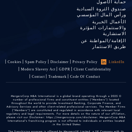
حماية الأصول
صندوق الثروة السيادية
ورأس المال المؤسسي
الأعمال الخيرية
والاستثمارات المؤثرة
الاستشارية
الإقامة/المواطنة عن
طريق الاستثمار
Cookies
Spam Policy
Disclaimer
Privacy Policy
LinkedIn
Modern Slavery Act
GDPR
Client Confidentiality
Contact
Trademark
Code Of Conduct
© 2025 MergersCorp M&A International is a global brand operating through a
number of professional firms and constituent entities (“Members”) located
throughout the world to provide Investment Banking, Corporate Finance, and
Advisory Services and other client-related professional services. The Member Firms
(“Members”) are constituted and regulated in accordance with relevant local
regulatory and legal requirements. For more details on the nature of our affiliation,
please visit our Disclaimer: https://mergerscorp.com/disclaimer. MergersCorp M&A
International's franchising program is not offered to individuals or entities located
in the United States.
The franchising program is offered by MergersUK Limited, a UK Company with its