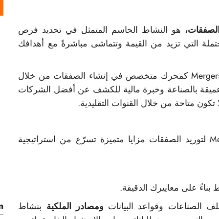
الصفقات،
هو النشاط الحاسم المتمثل في تحديد فرص
محتملة التي تزيد من القيمة وتتماشى مباشرةً مع أهدافك
تعمل شركة MergersCorp M&A International كمحرك متخصص في إنشاء الصفقات من خلال
ميقة بالصناعة وخبرة مالية للكشف عن أفضل الشركات
 تكون متاحة من خلال القنوات التقليدية.
توفر لك الاستعانة بشركة MergersCorp لتوريد الصفقات مزايا متميزة تسرّع من استراتيجية
بناءً على معاييرك الدقيقة.
m
 الصناعات وقواعد البيانات
ومصادر الملكية
بنشاط