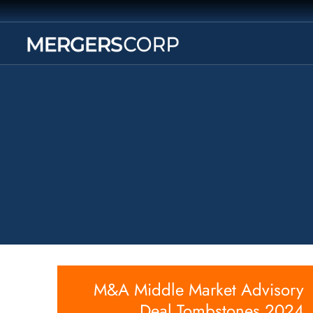
M&A Middle Market Advisory
Deal Tombstones 2024