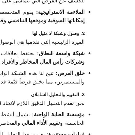
للكشف عن الفرص التي تتماشى على وجه 
الملاءمة الاستراتيجية:
يقوم المتخصصون 
إمكاناتها السوقية وموقعها التنافسي وقدر
2. وصول وشبكة لا مثيل لها
الميزة الرئيسية التي نقدمها هي الوصو
شبكة واسعة النطاق:
نحتفظ بعلاقات 
وشركات رأس المال المخاطر
والأفراد ذ
خلق الفرص:
تتيح لنا هذه الشبكة الوا
والمستثمرين، مما يخلق فرصاً قيّمة قد 
3. التقييم والتحليل الشاملان
نحن نقدم التحليل الدقيق اللازم لاتخاذ 
مؤسسة العناية الواجبة:
تشمل أنشطتنا 
الحاسمة، وتقييم
الأداء المالي
والمخاطر و
قرارات مستنيرة:
يضمن هذا التحليل الش