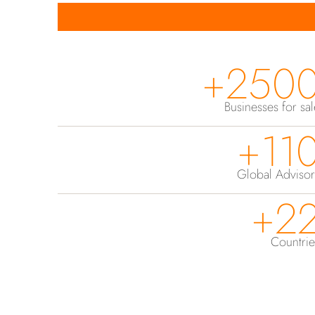
2500
Businesses for sa
110
Global Advisor
22
Countrie