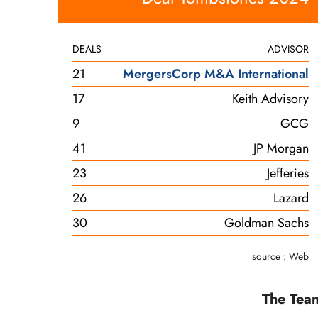
DEALS
ADVISOR
21
MergersCorp M&A International
17
Keith Advisory
9
GCG
41
JP Morgan
23
Jefferies
26
Lazard
30
Goldman Sachs
source : Web
The Tea