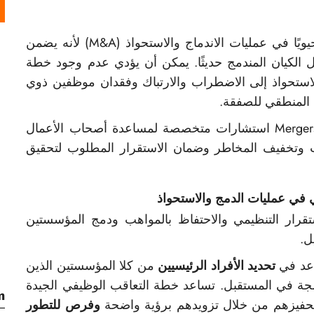
يًا في عمليات الاندماج والاستحواذ (M&A) لأنه يضمن
الكيان المندمج حديثًا. يمكن أن يؤدي عدم وجود خطة
والاستحواذ إلى الاضطراب والارتباك وفقدان موظفين ذوي
المنطقي للصفقة.
تقدم شركة MergersCorp M&A International استشارات متخصصة لمساعدة أصحاب الأعمال
 وتخفيف المخاطر وضمان الاستقرار المطلوب لتحقيق
 في عمليات الدمج والاستحواذ
قرار التنظيمي والاحتفاظ بالمواهب ودمج المؤسستين
ل.
عد في
تحديد الأفراد الرئيسيين
من كلا المؤسستين الذين
مجة في المستقبل. تساعد خطة التعاقب الوظيفي الجيدة
m
تحفيزهم من خلال تزويدهم برؤية واضحة
وفرص للتطور