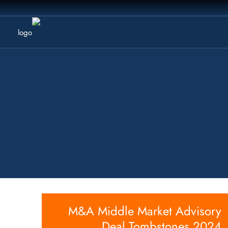
M&A Middle Market Advisory
Deal Tombstones 2024