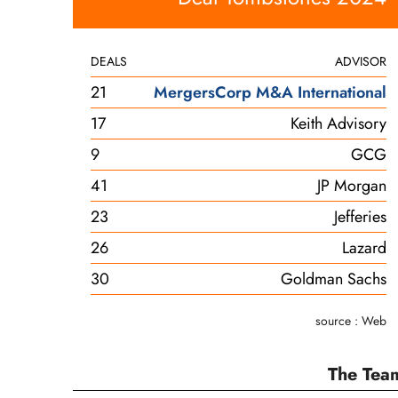
DEALS
ADVISOR
21
MergersCorp M&A International
17
Keith Advisory
9
GCG
41
JP Morgan
23
Jefferies
26
Lazard
30
Goldman Sachs
source : Web
The Tea