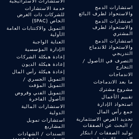
الاستشارات الاستراتيجية
استشارات الدمج
خدمة الاستشارات
والاستحواذ لطرف البائع
للشركات ذات الغرض
الخاص (SPAC)
استشارات الدمج
والاستحواذ لطرف
التمويل والاكتتابات العامة
المشتري
الأولية
استشارات الدمج
العناية الواجبة
والاستحواذ للاندماج
الإدارة المؤسسية
التدريجي
إعادة هيكلة الشركات
التصرف في الأصول /
إعادة هيكلة الديون
التخارج
إعادة هيكلة رأس المال
الاندماجات
التمويل الجسري /
ما بعد الاندماجات
التمويل المؤقت
مشروع مشترك
التمويل الفني وقروض
تقييم الأعمال
الأصول الفاخرة
استحواذ الإدارة
الاستشارات المالية
جمع رأس المال
الدولية
تحديد الفرص الاستثمارية
استشارات تمويل
/ البحث عن الصفقات
المشاريع
توليد الصفقات / ابتكار
السندات / الشهادات
الفرص الاستثمارية