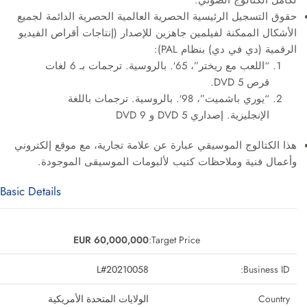
لكامل الكتالوج الصوتي.
حقوق التسجيل الرئيسية الحصرية العالمية الحصرية الدائمة لجميع
الأشكال الممكنة لفيلمين جاهزين للإصدار (إنتاجات أقراص الفيديو
الرقمية (دي في دي) بنظام PAL):
“اللعب مع ريختر”، 65′. بالروسية. ترجمات بـ 6 لغات
قرص DVD 5.
“يوري باشميت”، 98′. بالروسية. ترجمات باللغة
الإنجليزية. إصداري DVD 5 و DVD 9
هذا الكتالوج الموسيقي عبارة عن علامة تجارية، مع موقع إلكتروني
وأعمال فنية وملاحظات كتيب لألبومات الموسيقى الموجودة.
Basic Details
EUR 60,000,000
Target Price:
L#20210058
Business ID:
Country
الولايات المتحدة الأمريكية