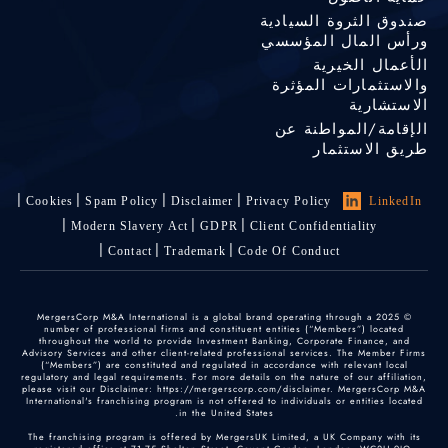
صندوق الثروة السيادية
ورأس المال المؤسسي
الأعمال الخيرية
والاستثمارات المؤثرة
الاستشارية
الإقامة/المواطنة عن
طريق الاستثمار
Cookies
Spam Policy
Disclaimer
Privacy Policy
LinkedIn
Modern Slavery Act
GDPR
Client Confidentiality
Contact
Trademark
Code Of Conduct
© 2025 MergersCorp M&A International is a global brand operating through a
number of professional firms and constituent entities (“Members”) located
throughout the world to provide Investment Banking, Corporate Finance, and
Advisory Services and other client-related professional services. The Member Firms
(“Members”) are constituted and regulated in accordance with relevant local
regulatory and legal requirements. For more details on the nature of our affiliation,
please visit our Disclaimer: https://mergerscorp.com/disclaimer. MergersCorp M&A
International's franchising program is not offered to individuals or entities located
in the United States.
The franchising program is offered by MergersUK Limited, a UK Company with its