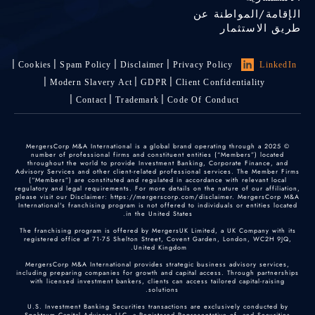
الإقامة/المواطنة عن
طريق الاستثمار
Cookies
Spam Policy
Disclaimer
Privacy Policy
LinkedIn
Modern Slavery Act
GDPR
Client Confidentiality
Contact
Trademark
Code Of Conduct
© 2025 MergersCorp M&A International is a global brand operating through a
number of professional firms and constituent entities (“Members”) located
throughout the world to provide Investment Banking, Corporate Finance, and
Advisory Services and other client-related professional services. The Member Firms
(“Members”) are constituted and regulated in accordance with relevant local
regulatory and legal requirements. For more details on the nature of our affiliation,
please visit our Disclaimer: https://mergerscorp.com/disclaimer. MergersCorp M&A
International's franchising program is not offered to individuals or entities located
in the United States.
The franchising program is offered by MergersUK Limited, a UK Company with its
registered office at 71-75 Shelton Street, Covent Garden, London, WC2H 9JQ,
United Kingdom.
MergersCorp M&A International provides strategic business advisory services,
including preparing companies for growth and capital access. Through partnerships
with licensed investment bankers, clients can access tailored capital-raising
solutions.
U.S. Investment Banking Securities transactions are exclusively conducted by
Spektrum Capital Advisors LLC, a Registered Representative of, and Securities