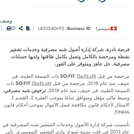
وصف
سويسرا
Business ID:
L#20240692
فرصة نادرة، شركة إدارة أصول شبه مصرفية وخدمات تشفير
نشطة ومرخصة بالكامل وتعمل بكامل طاقتها ولديها حسابات
مصرفية. حل جاهز ومتوفر على الفور.
مرخصة من قِبل
(So-fit.ch)
SO-FIT
ذات السمعة الطيبة، في
جنيف، منذ عام 2018، مرخصة من قبل
(So-fit.ch
SO-FIT
) ذات
السمعة الطيبة، في جنيف، منذ عام 2018،
ترخيص شبه مصرفي،
وسيط مالي مؤهل ومتوافق تمامًا بموجب الفقرة 2، القسم 3.
الامتثال لأحكام قانون مكافحة غسل الأموال بموجب أحكام قانون
FINMA.
تأسست شركة إدارة الأصول وخدمات التشفير شبه المصرفية في
عام 2013 في قلب مدينة تسوغ، وادي التشفير السويسري. تأتي