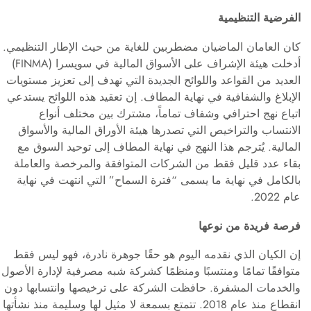
الفرضية التنظيمية
كان العامان الماضيان مضطربين للغاية من حيث الإطار التنظيمي.
أدخلت هيئة الإشراف على الأسواق المالية في سويسرا (FINMA)
العديد من القواعد واللوائح الجديدة التي تهدف إلى تعزيز مستويات
الإبلاغ والشفافية في نهاية المطاف. إن تعقيد هذه اللوائح يستدعي
اتباع نهج احترافي وشفاف تماماً، مشترك بين مختلف أنواع
الانتساب والتراخيص التي تصدرها هيئة الأوراق المالية والأسواق
المالية. يُترجم هذا النهج في نهاية المطاف إلى توحيد السوق مع
بقاء عدد قليل فقط من الشركات المتوافقة والمرخصة والعاملة
بالكامل في نهاية ما يسمى “فترة السماح” التي انتهت في نهاية
عام 2022.
فرصة فريدة من نوعها
إن الكيان الذي نقدمه اليوم هو حقًا جوهرة نادرة، فهو ليس فقط
متوافقًا تمامًا ومنتسبًا ومنظمًا كشركة شبه مصرفية لإدارة الأصول
والخدمات المشفرة. حافظت الشركة على ترخيصها وانتسابها دون
انقطاع منذ عام 2018. تتمتع بسمعة لا مثيل لها وسليمة منذ نشأتها