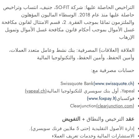
التراخيص الحاصلة عليها: شركة SO-FIT، جنيف، انتساب وتراخيص
حاصلة عليها منذ عام 2018. الوسطاء الماليون المؤهلون
والملتزمون تمامًا بموجب الفقرة. 2، قسم الامتثال لقانون مكافحة
غسل الأموال بموجب أحكام قانون مكافحة غسل الأموال وتمويل
الإرهاب
العلاقة (العلاقات) المصرفية: بنك نشط وعامل متعدد العملات،
وأمين الحفظ، وأمين الحفظ، والتكنولوجيا المالية
حسابات مصرفية مع:
Swissquote Bank
(www.swissquote.ch)
Yapeal، أول بنك سويسري للتكنولوجيا المالية
(yapeal.ch)
فوكسباي
(www.foxpay.lt)
Clearjunction
(clearjunction.com
)
عقد
الترخيص والنطاق +
التفويض
إدارة الأصول التقليدية (حتى 5 ملايين فرنك سويسري).
الاستشارات المالية وخدمات تعريف العملاء