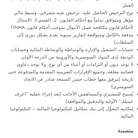
العمل
نوع الترخيص الحاصل عليه: ترخيص شبه مصرفي، وسيط مالي
مؤهل ومتوافق تماماً مع أحكام القانون. 2، القسم 3. الامتثال
لأحكام قانون مكافحة غسل الأموال بموجب أحكام قانون FINMA
مدققة بالكامل ومتوافقة (تقارير سنوية تقدم بشكل دوري إلى
السلطات)
حسابات التشغيل والإدارة والوساطة والوساطة المالية وحسابات
الوديعة لدى البنوك السويسرية والأوروبية من الدرجة الأولى
لا توجد ديون أو التزامات أو أعباء من أي نوع، ولا توجد دعاوى
قضائية معلقة، وجميع الإقرارات الضريبية المقدمة والمدفوعة حتى
تاريخه (مرفق معها خطاب حسن السمعة صادر عن الاتحاد
السويسري)
يُسمح للمشتري والمساهمين الأجانب (بعد إجراء عملية “اعرف
عميلك” الأولية والتدقيق والموافقة)
إمكانية التحوُّل إلى بنك متكامل للتكنولوجيا المالية – التكنولوجيا
المالية
متضمنة