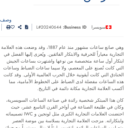
وصف
سويسرا
Business ID:
L#20240644
وهي صانع ساعات مشهور منذ عام 1887، وقد وضعت هذه العلامة
التجارية معياراً للحرفية والابتكار الفائقين. ويُعزى إليها الفضل في
ابتكار أول ساعة متخصصة من نوعها واشتهرت بساعات الجيش
التي كانت تُصنع على المعصم، ولا سيما ساعات الضباط وساعات
الخنادق التي كانت أيقونية خلال الحرب العالمية الأولى. وقد كانت
هذه الساعات مفضلة لدى الضباط على الخطوط الأمامية، مما
أكسب العلامة التجارية مكانة دائمة في التاريخ.
كان هذا المبتكر شخصية رائدة في صناعة الساعات السويسرية،
وكان في طليعة الصناعة في أواخر القرن التاسع عشر، حيث
احتضنت العلامات التجارية الكبرى مثل لونجين و IWC تصميماته
وابتكاراته. مزجت العلامة التجارية بسلاسة بين موضة العصر
وتصاميم الساعات الرائدة، لتؤسس إرثاً لا يزال مستمراً مع جوائز