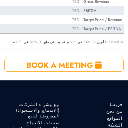
TBD
Gross Revenue:
TBD
EBITDA:
TBD
Target Price / Revenue:
TBD
Target Price / EBITDA:
Published on أبريل 21, 2024 في 6:21 م. تحديث في مايو 31, 2026 في 2:53 م
BOOK A MEETING
فريقنا
بيع وشراء الشركات
(الاندماج والاستحواذ)
من نحن
المعروضة للبيع
المواقع
صفقات الاندماج
الشبكة