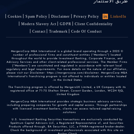
طريق الاستثمار
Cookies
Spam Policy
Disclaimer
Privacy Policy
LinkedIn
Modern Slavery Act
GDPR
Client Confidentiality
Contact
Trademark
Code Of Conduct
© 2025 MergersCorp M&A International is a global brand operating through a
number of professional firms and constituent entities (“Members”) located
throughout the world to provide Investment Banking, Corporate Finance, and
Advisory Services and other client-related professional services. The Member Firms
(“Members”) are constituted and regulated in accordance with relevant local
regulatory and legal requirements. For more details on the nature of our affiliation,
please visit our Disclaimer: https://mergerscorp.com/disclaimer. MergersCorp M&A
International's franchising program is not offered to individuals or entities located
in the United States.
The franchising program is offered by MergersUK Limited, a UK Company with its
registered office at 71-75 Shelton Street, Covent Garden, London, WC2H 9JQ,
United Kingdom.
MergersCorp M&A International provides strategic business advisory services,
including preparing companies for growth and capital access. Through partnerships
with licensed investment bankers, clients can access tailored capital-raising
solutions.
U.S. Investment Banking Securities transactions are exclusively conducted by
Spektrum Capital Advisors LLC, a Registered Representative of, and Securities
Products offered through, BA Securities, LLC, a FINRA-registered broker-dealer.
Check the background of investment professionals associated with this site on
.
Broker Check