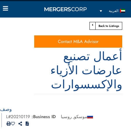
العربية
Back to Listings
Contact M&A Advisor
أعمال تصنيع
عارضات الأزياء
والإكسسوارات
وصف
موسكو
روسيا
Business ID:
L#20210119
,