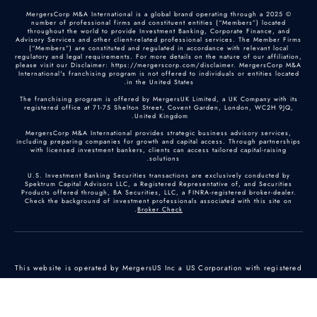
© 2025 MergersCorp M&A International is a global brand operating through a
number of professional firms and constituent entities (“Members”) located
throughout the world to provide Investment Banking, Corporate Finance, and
Advisory Services and other client-related professional services. The Member Firms
(“Members”) are constituted and regulated in accordance with relevant local
regulatory and legal requirements. For more details on the nature of our affiliation,
please visit our Disclaimer: https://mergerscorp.com/disclaimer. MergersCorp M&A
International's franchising program is not offered to individuals or entities located
in the United States.
The franchising program is offered by MergersUK Limited, a UK Company with its
registered office at 71-75 Shelton Street, Covent Garden, London, WC2H 9JQ,
United Kingdom.
MergersCorp M&A International provides strategic business advisory services,
including preparing companies for growth and capital access. Through partnerships
with licensed investment bankers, clients can access tailored capital-raising
solutions.
U.S. Investment Banking Securities transactions are exclusively conducted by
Spektrum Capital Advisors LLC, a Registered Representative of, and Securities
Products offered through, BA Securities, LLC, a FINRA-registered broker-dealer.
Check the background of investment professionals associated with this site on
.
Broker Check
This website is operated by MergersUS Inc a US Corporation with registered
office at
40 Wall Street, Suite #2725, New York, New York
10005, United States of America