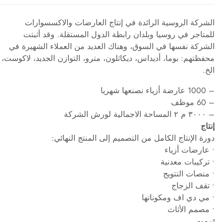
الشركة الروسية الرائدة في إنتاج العارضات والاكسسوارات
للمتاجر في روسيا وبلدان رابطة الدول المستقلة. وقد أثبتت
الشركة نفسها في السوق، وهناك العديد من العملاء الشهيرة في
محفظتهم: بوما، أديداس، ديكاثلون، مترو، التوازن الجديد، لاكوست،
الخ.
– 1000 عارضة أزياء نصنعها شهريا
– 60 موظف
– ٣٠٠٠ م ٢ المساحة الاجمالية لورش الشركة
إنتاج
دورة الإنتاج الكامل من التصميم إلى المنتج النهائي:
• عارضات أزياء
• تركيبات معدنية
• منصات التتويج
• تقف الزجاج
• مي دي اف ومكوناتها
• مصمم الأثاث
ترميم