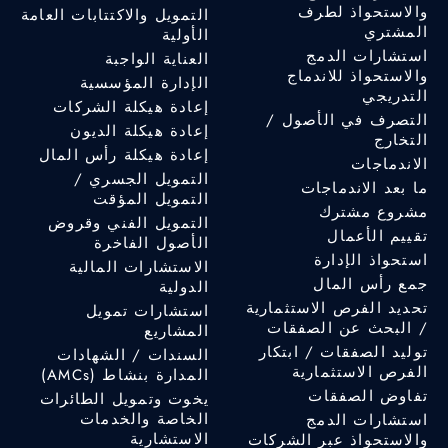
والاستحواذ لطرف
التمويل والاكتتابات العامة
المشتري
الأولية
استشارات الدمج
العناية الواجبة
والاستحواذ للاندماج
الإدارة المؤسسية
التدريجي
إعادة هيكلة الشركات
التصرف في الأصول /
إعادة هيكلة الديون
التخارج
إعادة هيكلة رأس المال
الاندماجات
التمويل الجسري /
ما بعد الاندماجات
التمويل المؤقت
مشروع مشترك
التمويل الفني وقروض
تقييم الأعمال
الأصول الفاخرة
استحواذ الإدارة
الاستشارات المالية
جمع رأس المال
الدولية
تحديد الفرص الاستثمارية
استشارات تمويل
/ البحث عن الصفقات
المشاريع
توليد الصفقات / ابتكار
السندات / الشهادات
الفرص الاستثمارية
المدارة بنشاط (AMCs)
تفاوض الصفقات
يخوت وتمويل الطائرات
الخاصة والخدمات
استشارات الدمج
الاستشارية
والاستحواذ عبر الشركات