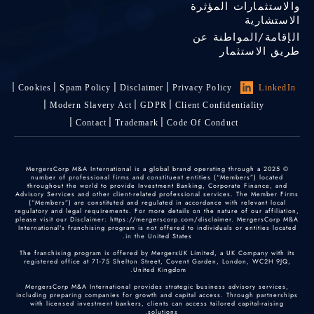
والاستثمارات المؤثرة
الاستشارية
الإقامة/المواطنة عن
طريق الاستثمار
Cookies
Spam Policy
Disclaimer
Privacy Policy
LinkedIn
Modern Slavery Act
GDPR
Client Confidentiality
Contact
Trademark
Code Of Conduct
© 2025 MergersCorp M&A International is a global brand operating through a
number of professional firms and constituent entities (“Members”) located
throughout the world to provide Investment Banking, Corporate Finance, and
Advisory Services and other client-related professional services. The Member Firms
(“Members”) are constituted and regulated in accordance with relevant local
regulatory and legal requirements. For more details on the nature of our affiliation,
please visit our Disclaimer: https://mergerscorp.com/disclaimer. MergersCorp M&A
International's franchising program is not offered to individuals or entities located
in the United States.
The franchising program is offered by MergersUK Limited, a UK Company with its
registered office at 71-75 Shelton Street, Covent Garden, London, WC2H 9JQ,
United Kingdom.
MergersCorp M&A International provides strategic business advisory services,
including preparing companies for growth and capital access. Through partnerships
with licensed investment bankers, clients can access tailored capital-raising
solutions.