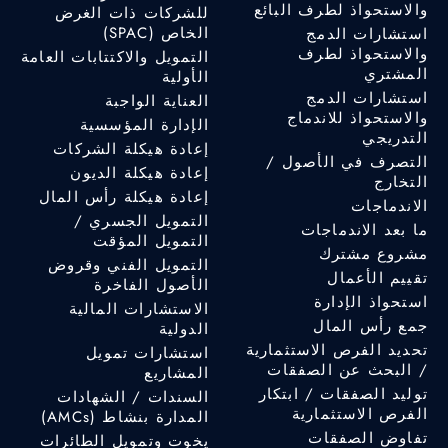
والاستحواذ لطرف البائع
للشركات ذات الغرض
الخاص (SPAC)
استشارات الدمج
والاستحواذ لطرف
التمويل والاكتتابات العامة
المشتري
الأولية
استشارات الدمج
العناية الواجبة
والاستحواذ للاندماج
الإدارة المؤسسية
التدريجي
إعادة هيكلة الشركات
التصرف في الأصول /
إعادة هيكلة الديون
التخارج
إعادة هيكلة رأس المال
الاندماجات
التمويل الجسري /
ما بعد الاندماجات
التمويل المؤقت
مشروع مشترك
التمويل الفني وقروض
تقييم الأعمال
الأصول الفاخرة
استحواذ الإدارة
الاستشارات المالية
جمع رأس المال
الدولية
تحديد الفرص الاستثمارية
استشارات تمويل
/ البحث عن الصفقات
المشاريع
توليد الصفقات / ابتكار
السندات / الشهادات
الفرص الاستثمارية
المدارة بنشاط (AMCs)
تفاوض الصفقات
يخوت وتمويل الطائرات