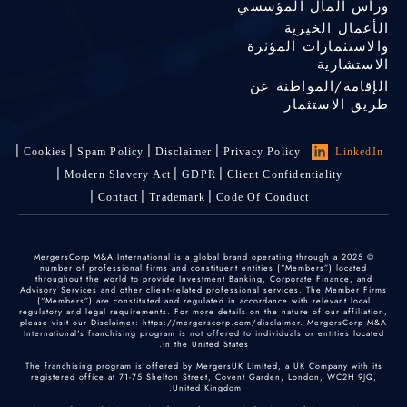
ورأس المال المؤسسي
الأعمال الخيرية
والاستثمارات المؤثرة
الاستشارية
الإقامة/المواطنة عن
طريق الاستثمار
Cookies
Spam Policy
Disclaimer
Privacy Policy
LinkedIn
Modern Slavery Act
GDPR
Client Confidentiality
Contact
Trademark
Code Of Conduct
© 2025 MergersCorp M&A International is a global brand operating through a
number of professional firms and constituent entities (“Members”) located
throughout the world to provide Investment Banking, Corporate Finance, and
Advisory Services and other client-related professional services. The Member Firms
(“Members”) are constituted and regulated in accordance with relevant local
regulatory and legal requirements. For more details on the nature of our affiliation,
please visit our Disclaimer: https://mergerscorp.com/disclaimer. MergersCorp M&A
International's franchising program is not offered to individuals or entities located
in the United States.
The franchising program is offered by MergersUK Limited, a UK Company with its
registered office at 71-75 Shelton Street, Covent Garden, London, WC2H 9JQ,
United Kingdom.