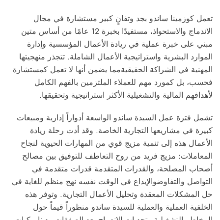
تعمل كوزمينا ساندو بجد وتفانٍ كبير
مستشارة في مجال
الاندماج والاستحواذ
، مستفيدًا بخبرة 12 عامًا من أساس متين
مبني على خبرة عملية في ريادة الأعمال المؤسسية وإدارة
الموارد البشرية واستراتيجية الأعمال الشاملة. تتجذر منهجيتها
المهنية في
الشراكة الحقيقية
مما يضمن أنها لا تعمل كمستشارة
فحسب، بل كمورد مهم للعملاء الملتزمين بالفهم الكامل
لأهدافهم المالية والتشغيلية الأكثر استراتيجية وتحقيقها.
تشمل فترة عمل السيدة ساندو الواسعة أدواراً إدارية ومبيعات
كبيرة في مشاريعها التجارية الخاصة. وقد أدت رحلة ريادة
الأعمال هذه إلى تنمية مزيج قوي من المهارات الحيوية لنجاح
المعاملات: مزيج فريد من
روح التعاطف
للتوفيق بين مصالح
أصحاب المصلحة، والقدرات المتقدمة
قدرات متقدمة في
التواصل والتفاوض
والإبداع في الوقت نفسه
نهج منظم للغاية في
حل المشكلات المعقدة وتحليل الأعمال التجارية
. وتوفر هذه
الخلفية العملية والعملية للسيدة ساندو منظوراً قيماً حول
المخاطر التشغيلية وتحديات الاندماج بعد الصفقات وديناميكيات