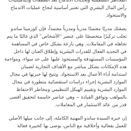
رأس المال البشري التي تعتبر أساسية لنجاح عمليات الاندماج
والاستحواذ.
بصفتك مدربًا معتمدًا
مدرباً ومدرباً معتمداً
، فإن كوزمينا ساندو
تجلب تركيزًا متخصصًا على عنصر “الأشخاص” الذي غالبًا ما يتم
تجاهله في المعاملات. وهي بارعة بشكل خاص في المساهمة
في
التحديد الفعال للقدرات البشرية وإطلاق العنان لها
داخل
المؤسسات المستهدفة والمستحوذ عليها على حد سواء، ومواءمة
هذه الإمكانات بشكل مباشر مع الأهداف التجارية لضمان
استدامة أداء الأعمال بعد الاستحواذ. وتتيح لها خبرتها في مجال
الموارد البشرية إجراء دراسات استقصائية متطورة في مجال
الموارد البشرية وتقييم الهيكل التنظيمي ومخاطر الاحتفاظ
بالمواهب وتوافق القيادة – وهي عناصر حاسمة لتحقيق أقصى
قدر من عائد الاستثمار في المعاملات.
إن خبرة السيدة ساندو المهنية الكاملة، إلى جانب ميلها الأصلي
للعمل بفعالية وأخلاقية مع الناس، يوصى بها كخبيرة فعالة