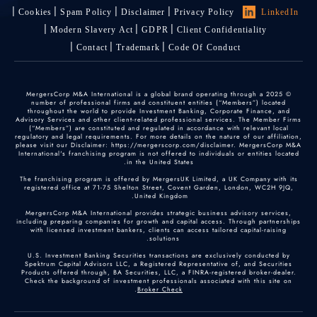
Cookies
Spam Policy
Disclaimer
Privacy Policy
LinkedIn
Modern Slavery Act
GDPR
Client Confidentiality
Contact
Trademark
Code Of Conduct
© 2025 MergersCorp M&A International is a global brand operating through a
number of professional firms and constituent entities (“Members”) located
throughout the world to provide Investment Banking, Corporate Finance, and
Advisory Services and other client-related professional services. The Member Firms
(“Members”) are constituted and regulated in accordance with relevant local
regulatory and legal requirements. For more details on the nature of our affiliation,
please visit our Disclaimer: https://mergerscorp.com/disclaimer. MergersCorp M&A
International's franchising program is not offered to individuals or entities located
in the United States.
The franchising program is offered by MergersUK Limited, a UK Company with its
registered office at 71-75 Shelton Street, Covent Garden, London, WC2H 9JQ,
United Kingdom.
MergersCorp M&A International provides strategic business advisory services,
including preparing companies for growth and capital access. Through partnerships
with licensed investment bankers, clients can access tailored capital-raising
solutions.
U.S. Investment Banking Securities transactions are exclusively conducted by
Spektrum Capital Advisors LLC, a Registered Representative of, and Securities
Products offered through, BA Securities, LLC, a FINRA-registered broker-dealer.
Check the background of investment professionals associated with this site on
.
Broker Check