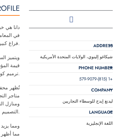
ROFILE
دانا هي خ
في المعام
فراغ كبير في الخدمات أثناء بيع إحدى شركاته الخاصة، والتي جعل مهمته منذ ذلك الحين معالجتها بفعالية.
ADDRESS
شيكاغو إلينوي، الولايات المتحدة الأمريكية
ويتميز الس
قيمة المؤس
PHONE NUMBER
ترميم كوارث ذات امتيازات خاصة، حيث حقق نموًا كبيرًا في الإيرادات ونفذ عملية بيع ناجحة في وقت لاحق.
+1 (815)-579-9079
تُظهر محفظ
COMPANY
متاجر الت
ليدنغ إيدج للوسطاء التجاريين
ومنازل ال
التصميم من أجل الربح (التقليب).
LANGUAGE
اللغة الإنجليزية
ومما يزيد