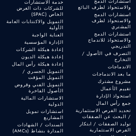
استشارات الدمج
خدمة الاستشارات
والاستحواذ لطرف البائع
للشركات ذات الغرض
الخاص (SPAC)
استشارات الدمج
والاستحواذ لطرف
التمويل والاكتتابات العامة
المشتري
الأولية
استشارات الدمج
العناية الواجبة
والاستحواذ للاندماج
الإدارة المؤسسية
التدريجي
إعادة هيكلة الشركات
التصرف في الأصول /
إعادة هيكلة الديون
التخارج
إعادة هيكلة رأس المال
الاندماجات
التمويل الجسري /
ما بعد الاندماجات
التمويل المؤقت
مشروع مشترك
التمويل الفني وقروض
تقييم الأعمال
الأصول الفاخرة
استحواذ الإدارة
الاستشارات المالية
جمع رأس المال
الدولية
تحديد الفرص الاستثمارية
استشارات تمويل
/ البحث عن الصفقات
المشاريع
توليد الصفقات / ابتكار
السندات / الشهادات
الفرص الاستثمارية
المدارة بنشاط (AMCs)