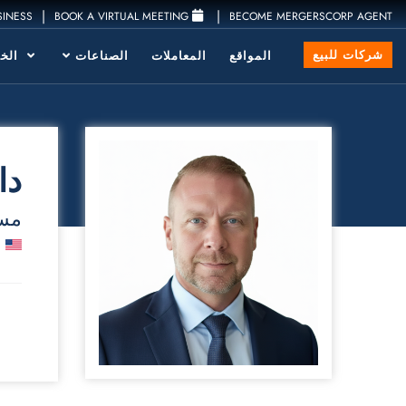
|
|
SINESS
BOOK A VIRTUAL MEETING
BECOME MERGERSCORP AGENT
شركات للبيع
المواقع
المعاملات
الصناعات
الخد
دا
مست
ش