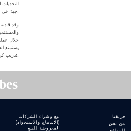
التحديات ا
جيدًا في الواقع العملي لتشغيل الأعمال ودوافع التقييم واستشارات المعاملات.
وقد قادته
والمستثمر
خلال عمليا
يستمتع الس
تدريب كرة القدم للشباب.
فريقنا
بيع وشراء الشركات
(الاندماج والاستحواذ)
من نحن
المعروضة للبيع
المواقع