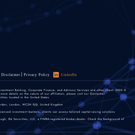
Disclaimer
Privacy Policy
LinkedIn
 Investment Banking, Corporate Finance, and Advisory Services and other client-
re details on the nature of our affiliation, please visit our Disclaimer:
ties located in the United States.
 Garden, London, WC2H 9JQ, United Kingdom.
nsed investment bankers, clients can access tailored capital-raising solutions.
rough, BA Securities, LLC, a FINRA-registered broker-dealer. Check the background of