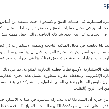
P
بيرة استشارية في عمليات الدمج والاستحواذ، حيث تستفيد من أساس ك
لات لتتميز في مجال عمليات الدمج والاستحواذ والوساطة التجارية. ك
يد دانا بخلفيته في مجال الملكية الناجحة وتصفية الاستثمارات في قط
سة وتنفيذ استراتيجيات التخارج المواتية. قبل أن يبدأ مسيرته المه
ته الاستثمارية الأوسع نطاقاً فطنته التجارية المتنوعة، بما في ذلك 
جارة الإلكترونية، ومحفظة عقارية متطورة. تشمل هذه الخبرة العقاري
تاون هاوس المستأجرة على المدى الطويل، والمشاركة في بناء المساكن
 من خبرته أن السيد دانا لديه مشاركة مباشرة في صناعة الامتياز، ح
الكبيرة المانحة للامتياز. كما قدم دعمًا حاسمًا في إط