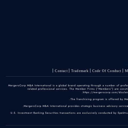
Contact
Trademark
Code Of Conduct
M
© 2025 MergersCorp M&A International is a global brand operating through a number of pr
related professional services. The Member Firms (“Members”) are constitu
https://mergerscorp.com/disclaim
The franchising program is offered by M
MergersCorp M&A International provides strategic business advisory services
U.S. Investment Banking Securities transactions are exclusively conducted by Spektr