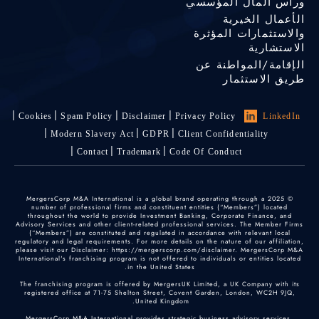
ورأس المال المؤسسي
الأعمال الخيرية
والاستثمارات المؤثرة
الاستشارية
الإقامة/المواطنة عن
طريق الاستثمار
Cookies
Spam Policy
Disclaimer
Privacy Policy
LinkedIn
Modern Slavery Act
GDPR
Client Confidentiality
Contact
Trademark
Code Of Conduct
© 2025 MergersCorp M&A International is a global brand operating through a
number of professional firms and constituent entities (“Members”) located
throughout the world to provide Investment Banking, Corporate Finance, and
Advisory Services and other client-related professional services. The Member Firms
(“Members”) are constituted and regulated in accordance with relevant local
regulatory and legal requirements. For more details on the nature of our affiliation,
please visit our Disclaimer: https://mergerscorp.com/disclaimer. MergersCorp M&A
International's franchising program is not offered to individuals or entities located
in the United States.
The franchising program is offered by MergersUK Limited, a UK Company with its
registered office at 71-75 Shelton Street, Covent Garden, London, WC2H 9JQ,
United Kingdom.
MergersCorp M&A International provides strategic business advisory services,