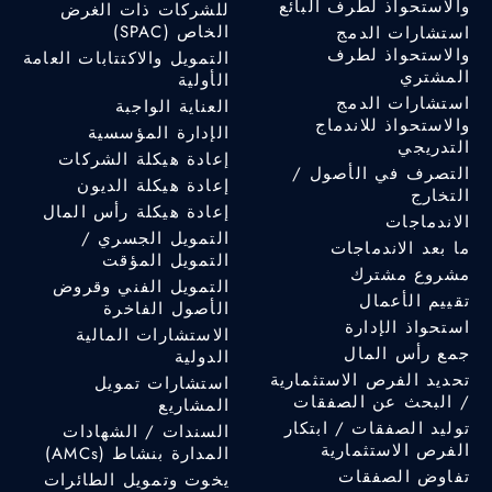
والاستحواذ لطرف البائع
للشركات ذات الغرض
الخاص (SPAC)
استشارات الدمج
والاستحواذ لطرف
التمويل والاكتتابات العامة
المشتري
الأولية
استشارات الدمج
العناية الواجبة
والاستحواذ للاندماج
الإدارة المؤسسية
التدريجي
إعادة هيكلة الشركات
التصرف في الأصول /
إعادة هيكلة الديون
التخارج
إعادة هيكلة رأس المال
الاندماجات
التمويل الجسري /
ما بعد الاندماجات
التمويل المؤقت
مشروع مشترك
التمويل الفني وقروض
تقييم الأعمال
الأصول الفاخرة
استحواذ الإدارة
الاستشارات المالية
جمع رأس المال
الدولية
تحديد الفرص الاستثمارية
استشارات تمويل
/ البحث عن الصفقات
المشاريع
توليد الصفقات / ابتكار
السندات / الشهادات
الفرص الاستثمارية
المدارة بنشاط (AMCs)
تفاوض الصفقات
يخوت وتمويل الطائرات