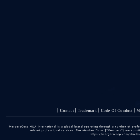
Contact
Trademark
Code Of Conduct
M
© 2025 MergersCorp M&A International is a global brand operating through a number of pr
related professional services. The Member Firms (“Members”) are constitu
https://mergerscorp.com/disclaim