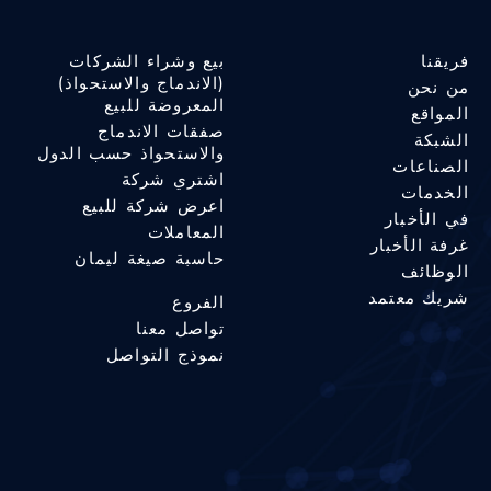
فريقنا
بيع وشراء الشركات
(الاندماج والاستحواذ)
من نحن
المعروضة للبيع
المواقع
صفقات الاندماج
الشبكة
والاستحواذ حسب الدول
الصناعات
اشتري شركة
الخدمات
اعرض شركة للبيع
في الأخبار
المعاملات
غرفة الأخبار
حاسبة صيغة ليمان
الوظائف
شريك معتمد
الفروع
تواصل معنا
نموذج التواصل