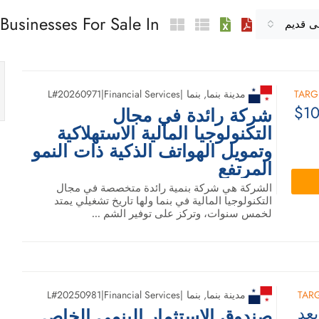
Businesses For Sale In مدينة بنما
لى قديم
TARG
مدينة بنما
,
بنما
|
Financial Services
|
L#20260971
$10
شركة رائدة في مجال
التكنولوجيا المالية الاستهلاكية
وتمويل الهواتف الذكية ذات النمو
المرتفع
الشركة هي شركة بنمية رائدة متخصصة في مجال
التكنولوجيا المالية في بنما ولها تاريخ تشغيلي يمتد
لخمس سنوات، وتركز على توفير الشم ...
TARG
مدينة بنما
,
بنما
|
Financial Services
|
L#20250981
بعد
صندوق الاستثمار البنمي الخاص