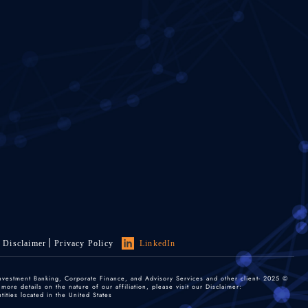
Disclaimer
Privacy Policy
LinkedIn
 Investment Banking, Corporate Finance, and Advisory Services and other client-
re details on the nature of our affiliation, please visit our Disclaimer:
ties located in the United States.