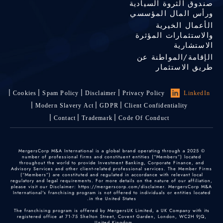
صندوق الثروة السيادية
ورأس المال المؤسسي
الأعمال الخيرية
والاستثمارات المؤثرة
الاستشارية
الإقامة/المواطنة عن
طريق الاستثمار
Cookies
Spam Policy
Disclaimer
Privacy Policy
LinkedIn
Modern Slavery Act
GDPR
Client Confidentiality
Contact
Trademark
Code Of Conduct
© 2025 MergersCorp M&A International is a global brand operating through a
number of professional firms and constituent entities (“Members”) located
throughout the world to provide Investment Banking, Corporate Finance, and
Advisory Services and other client-related professional services. The Member Firms
(“Members”) are constituted and regulated in accordance with relevant local
regulatory and legal requirements. For more details on the nature of our affiliation,
please visit our Disclaimer: https://mergerscorp.com/disclaimer. MergersCorp M&A
International's franchising program is not offered to individuals or entities located
in the United States.
The franchising program is offered by MergersUK Limited, a UK Company with its
registered office at 71-75 Shelton Street, Covent Garden, London, WC2H 9JQ,
United Kingdom.