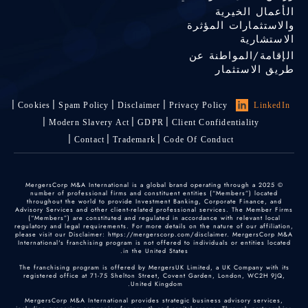
الأعمال الخيرية
والاستثمارات المؤثرة
الاستشارية
الإقامة/المواطنة عن
طريق الاستثمار
Cookies
Spam Policy
Disclaimer
Privacy Policy
LinkedIn
Modern Slavery Act
GDPR
Client Confidentiality
Contact
Trademark
Code Of Conduct
© 2025 MergersCorp M&A International is a global brand operating through a
number of professional firms and constituent entities (“Members”) located
throughout the world to provide Investment Banking, Corporate Finance, and
Advisory Services and other client-related professional services. The Member Firms
(“Members”) are constituted and regulated in accordance with relevant local
regulatory and legal requirements. For more details on the nature of our affiliation,
please visit our Disclaimer: https://mergerscorp.com/disclaimer. MergersCorp M&A
International's franchising program is not offered to individuals or entities located
in the United States.
The franchising program is offered by MergersUK Limited, a UK Company with its
registered office at 71-75 Shelton Street, Covent Garden, London, WC2H 9JQ,
United Kingdom.
MergersCorp M&A International provides strategic business advisory services,