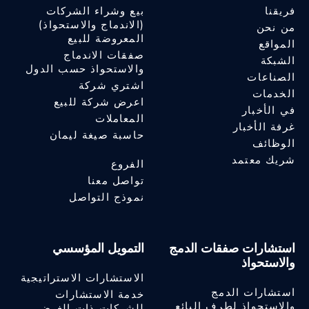
فريقنا
بيع وشراء الشركات
(الاندماج والاستحواذ)
من نحن
المعروضة للبيع
المواقع
صفقات الاندماج
الشبكة
والاستحواذ حسب الدول
الصناعات
اشتري شركة
الخدمات
اعرض شركة للبيع
في الأخبار
المعاملات
غرفة الأخبار
حاسبة صيغة ليمان
الوظائف
شريك معتمد
الفروع
تواصل معنا
نموذج التواصل
استشارات صفقات الدمج
التمويل المؤسسي
والاستحواذ
الاستشارات الاستراتيجية
استشارات الدمج
خدمة الاستشارات
والاستحواذ لطرف البائع
للشركات ذات الغرض