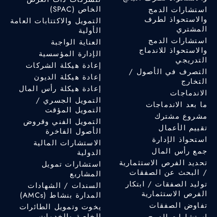
الخاص (SPAC)
استشارات الدمج
والاستحواذ لطرف
التمويل والاكتتابات العامة
المشتري
الأولية
استشارات الدمج
العناية الواجبة
والاستحواذ للاندماج
الإدارة المؤسسية
التدريجي
إعادة هيكلة الشركات
التصرف في الأصول /
إعادة هيكلة الديون
التخارج
إعادة هيكلة رأس المال
الاندماجات
التمويل الجسري /
ما بعد الاندماجات
التمويل المؤقت
مشروع مشترك
التمويل الفني وقروض
تقييم الأعمال
الأصول الفاخرة
استحواذ الإدارة
الاستشارات المالية
جمع رأس المال
الدولية
تحديد الفرص الاستثمارية
استشارات تمويل
/ البحث عن الصفقات
المشاريع
توليد الصفقات / ابتكار
السندات / الشهادات
الفرص الاستثمارية
المدارة بنشاط (AMCs)
تفاوض الصفقات
يخوت وتمويل الطائرات
الخاصة والخدمات
استشارات الدمج