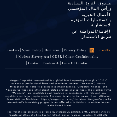
صندوق الثروة السيادية
ورأس المال المؤسسي
الأعمال الخيرية
والاستثمارات المؤثرة
الاستشارية
الإقامة/المواطنة عن
طريق الاستثمار
Cookies
Spam Policy
Disclaimer
Privacy Policy
LinkedIn
Modern Slavery Act
GDPR
Client Confidentiality
Contact
Trademark
Code Of Conduct
© 2025 MergersCorp M&A International is a global brand operating through a
number of professional firms and constituent entities (“Members”) located
throughout the world to provide Investment Banking, Corporate Finance, and
Advisory Services and other client-related professional services. The Member Firms
(“Members”) are constituted and regulated in accordance with relevant local
regulatory and legal requirements. For more details on the nature of our affiliation,
please visit our Disclaimer: https://mergerscorp.com/disclaimer. MergersCorp M&A
International's franchising program is not offered to individuals or entities located
in the United States.
The franchising program is offered by MergersUK Limited, a UK Company with its
registered office at 71-75 Shelton Street, Covent Garden, London, WC2H 9JQ,