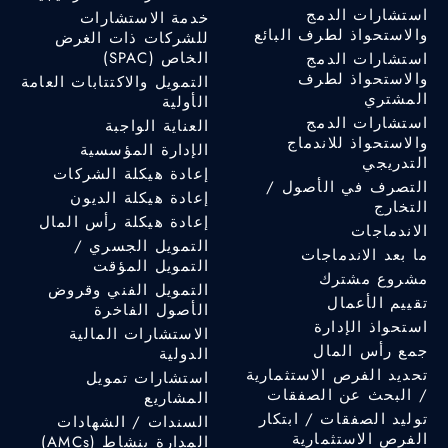
استشارات الدمج
خدمة الاستشارات
والاستحواذ لطرف البائع
للشركات ذات الغرض
الخاص (SPAC)
استشارات الدمج
والاستحواذ لطرف
التمويل والاكتتابات العامة
المشتري
الأولية
استشارات الدمج
العناية الواجبة
والاستحواذ للاندماج
الإدارة المؤسسية
التدريجي
إعادة هيكلة الشركات
التصرف في الأصول /
إعادة هيكلة الديون
التخارج
إعادة هيكلة رأس المال
الاندماجات
التمويل الجسري /
ما بعد الاندماجات
التمويل المؤقت
مشروع مشترك
التمويل الفني وقروض
تقييم الأعمال
الأصول الفاخرة
استحواذ الإدارة
الاستشارات المالية
جمع رأس المال
الدولية
تحديد الفرص الاستثمارية
استشارات تمويل
/ البحث عن الصفقات
المشاريع
توليد الصفقات / ابتكار
السندات / الشهادات
الفرص الاستثمارية
المدارة بنشاط (AMCs)