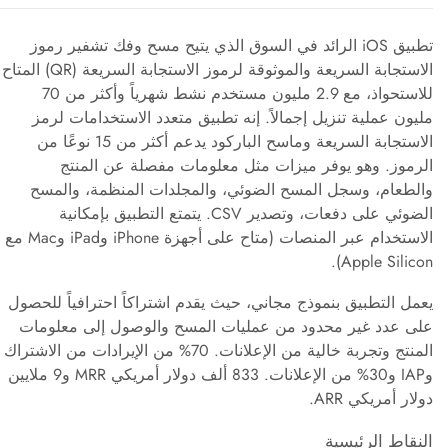
تطبيق iOS الرائد في السوق الذي يتيح مسح وفك تشفير رموز
الاستجابة السريعة والموثوقة لرموز الاستجابة السريعة (QR) المتاح
للاستحواذ، مع 2.9 مليون مستخدم نشط شهرياً وأكثر من 70
مليون عملية تنزيل إجمالاً. إنه تطبيق متعدد الاستخدامات لرمز
الاستجابة السريعة وماسح الباركود يدعم أكثر من 15 نوعًا من
الرموز. وهو يوفر ميزات مثل معلومات مفصلة عن المنتج
والطعام، وسجل المسح الضوئي، والمجلدات المنظمة، والمسح
الضوئي على دفعات، وتصدير CSV. يتمتع التطبيق بإمكانية
الاستخدام عبر المنصات (متاح على أجهزة iPhone وiPad وMac مع
Apple Silicon).
يعمل التطبيق بنموذج مجاني، حيث يقدم اشتراكاً احترافياً للحصول
على عدد غير محدود من عمليات المسح والوصول إلى معلومات
المنتج وتجربة خالية من الإعلانات. 70% من الإيرادات من الاشتراك
وIAP و30% من الإعلانات. 833 ألف دولار أمريكي MRR و9 ملايين
دولار أمريكي ARR.
النقاط الرئيسية