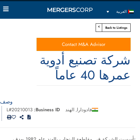
العربية
Back to Listings
Contact M&A Advisor
شركة تصنيع أدوية
عمرها 40 عاماً
وصف
فادودارا
الهند
Business ID:
L#20210013
,
تأسست الشركة في مقاطعة البنجاب بالهند عام 1982 بهدف