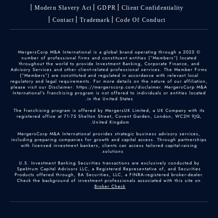
Modern Slavery Act
GDPR
Client Confidentiality
Contact
Trademark
Code Of Conduct
© 2025 MergersCorp M&A International is a global brand operating through a
number of professional firms and constituent entities (“Members”) located
throughout the world to provide Investment Banking, Corporate Finance, and
Advisory Services and other client-related professional services. The Member Firms
(“Members”) are constituted and regulated in accordance with relevant local
regulatory and legal requirements. For more details on the nature of our affiliation,
please visit our Disclaimer: https://mergerscorp.com/disclaimer. MergersCorp M&A
International's franchising program is not offered to individuals or entities located
in the United States.
The franchising program is offered by MergersUK Limited, a UK Company with its
registered office at 71-75 Shelton Street, Covent Garden, London, WC2H 9JQ,
United Kingdom.
MergersCorp M&A International provides strategic business advisory services,
including preparing companies for growth and capital access. Through partnerships
with licensed investment bankers, clients can access tailored capital-raising
solutions.
U.S. Investment Banking Securities transactions are exclusively conducted by
Spektrum Capital Advisors LLC, a Registered Representative of, and Securities
Products offered through, BA Securities, LLC, a FINRA-registered broker-dealer.
Check the background of investment professionals associated with this site on
.
Broker Check