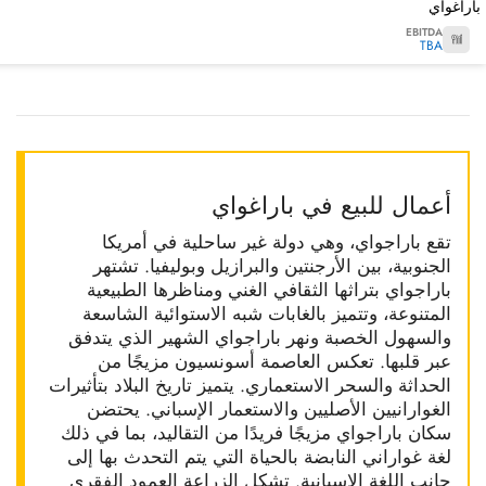
باراغواي
EBITDA
TBA
أعمال للبيع في باراغواي
تقع باراجواي، وهي دولة غير ساحلية في أمريكا
الجنوبية، بين الأرجنتين والبرازيل وبوليفيا. تشتهر
باراجواي بتراثها الثقافي الغني ومناظرها الطبيعية
المتنوعة، وتتميز بالغابات شبه الاستوائية الشاسعة
والسهول الخصبة ونهر باراجواي الشهير الذي يتدفق
عبر قلبها. تعكس العاصمة أسونسيون مزيجًا من
الحداثة والسحر الاستعماري. يتميز تاريخ البلاد بتأثيرات
الغوارانيين الأصليين والاستعمار الإسباني. يحتضن
سكان باراجواي مزيجًا فريدًا من التقاليد، بما في ذلك
لغة غواراني النابضة بالحياة التي يتم التحدث بها إلى
جانب اللغة الإسبانية. تشكل الزراعة العمود الفقري