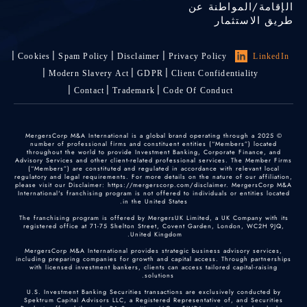
الإقامة/المواطنة عن
طريق الاستثمار
Cookies
Spam Policy
Disclaimer
Privacy Policy
LinkedIn
Modern Slavery Act
GDPR
Client Confidentiality
Contact
Trademark
Code Of Conduct
© 2025 MergersCorp M&A International is a global brand operating through a
number of professional firms and constituent entities (“Members”) located
throughout the world to provide Investment Banking, Corporate Finance, and
Advisory Services and other client-related professional services. The Member Firms
(“Members”) are constituted and regulated in accordance with relevant local
regulatory and legal requirements. For more details on the nature of our affiliation,
please visit our Disclaimer: https://mergerscorp.com/disclaimer. MergersCorp M&A
International's franchising program is not offered to individuals or entities located
in the United States.
The franchising program is offered by MergersUK Limited, a UK Company with its
registered office at 71-75 Shelton Street, Covent Garden, London, WC2H 9JQ,
United Kingdom.
MergersCorp M&A International provides strategic business advisory services,
including preparing companies for growth and capital access. Through partnerships
with licensed investment bankers, clients can access tailored capital-raising
solutions.
U.S. Investment Banking Securities transactions are exclusively conducted by
Spektrum Capital Advisors LLC, a Registered Representative of, and Securities