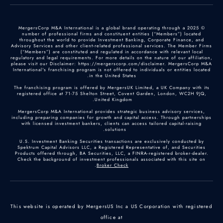
© 2025 MergersCorp M&A International is a global brand operating through a
number of professional firms and constituent entities (“Members”) located
throughout the world to provide Investment Banking, Corporate Finance, and
Advisory Services and other client-related professional services. The Member Firms
(“Members”) are constituted and regulated in accordance with relevant local
regulatory and legal requirements. For more details on the nature of our affiliation,
please visit our Disclaimer: https://mergerscorp.com/disclaimer. MergersCorp M&A
International's franchising program is not offered to individuals or entities located
in the United States.
The franchising program is offered by MergersUK Limited, a UK Company with its
registered office at 71-75 Shelton Street, Covent Garden, London, WC2H 9JQ,
United Kingdom.
MergersCorp M&A International provides strategic business advisory services,
including preparing companies for growth and capital access. Through partnerships
with licensed investment bankers, clients can access tailored capital-raising
solutions.
U.S. Investment Banking Securities transactions are exclusively conducted by
Spektrum Capital Advisors LLC, a Registered Representative of, and Securities
Products offered through, BA Securities, LLC, a FINRA-registered broker-dealer.
Check the background of investment professionals associated with this site on
.
Broker Check
This website is operated by MergersUS Inc a US Corporation with registered
office at