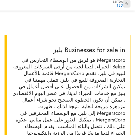
EBITDA
TBD
Businesses for sale in بليز
Mergerscorp هو فريق من الوسطاء التجاريين في
Belize الخبراء. لدينا لجنة من أرقى الشركات المعروفة
للبيع في بليز. تقدم MergersCorp قائمة بالأعمال
التجارية المعروفة للبيع في بليز. تتمثل مهمتنا في
تمكين الشركات من الحصول على أفضل أعمال في
بليز مع خدمات الخبراء لدينا. في عصر اليوم الاقتصادي
، يمكن أن تكون الخطوة الصحيح نحو شراء أعمال
مزدهرة مربحة للغاية. نتيجة لذلك ، ظهرت
Mergerscorp إلى بليز. مع الوسطاء المحترفين في
MergersCorp ، يمكنك العثور على عمل مثالي. علاوة
على ذلك ، تتصل بالبائع المناسب. يقدم الوسطاء
الخبراء لدينا مزيجًا فريدًا من الرؤية والتكنولوجيا