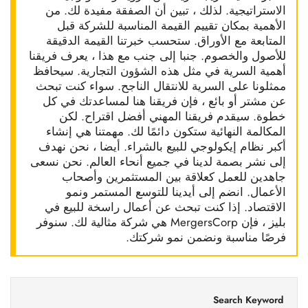
الاستراتيجية. لذلك ، تبين أن الصفقة مفيدة لك. من
الأهمية بمكان تقييم القيمة المناسبة للشركة قبل
المتابعة مع الأوراق. ستحسب خبرتنا القيمة الدقيقة
للأصول والخصوم. جنبا إلى جنب مع هذا ، يعرف فريقنا
أهمية السرية في مثل هذه الشؤون التجارية. سيحافظ
ممثلونا على السرية للانتقال الناجح. سواء كنت تبحث
عن مشتر أو بائع ، فإن فريقنا هنا لمساعدتك في كل
خطوة. سيقدم فريقنا المهني أفضل اقتراح. لكن
المكالمة النهائية ستكون دائمًا لك. مهمتنا هي إنشاء
أكبر نظام إيكولوجي للبيع بالشراء. أيضا ، نحن نهدف
إلى نشر بصمة لدينا في جميع أنحاء العالم. نحن نسعى
جاهدين للعمل كعلاقة بين المستثمرين وأصحاب
الأعمال. انضم إلى أيدينا للتوسع المستمر ونمو
الاقتصاد. إذا كنت تبحث عن أعمال راسخة للبيع في
بليز ، فإن MergersCorp هي شركة مثالية لك. سنوفر
فرصًا مناسبة ونضمن نمو شركتك.
Search Keyword