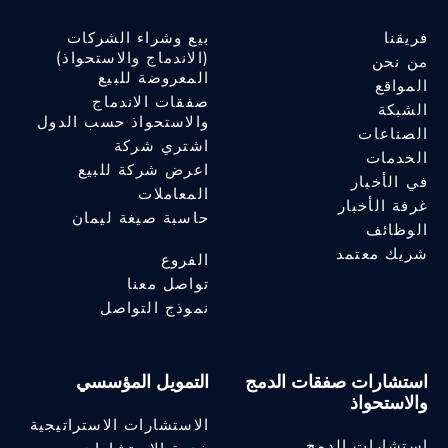
فريقنا
بيع وشراء الشركات
(الاندماج والاستحواذ)
من نحن
المعروضة للبيع
المواقع
صفقات الاندماج
الشبكة
والاستحواذ حسب الدول
الصناعات
اشتري شركة
الخدمات
اعرض شركة للبيع
في الأخبار
المعاملات
غرفة الأخبار
حاسبة صيغة ليمان
الوظائف
شريك معتمد
الفروع
تواصل معنا
نموذج التواصل
استشارات صفقات الدمج
التمويل المؤسسي
والاستحواذ
الاستشارات الاستراتيجية
استشارات الدمج