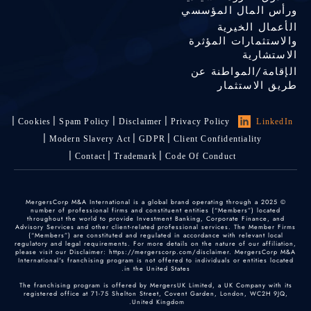
ورأس المال المؤسسي
الأعمال الخيرية
والاستثمارات المؤثرة
الاستشارية
الإقامة/المواطنة عن
طريق الاستثمار
Cookies
Spam Policy
Disclaimer
Privacy Policy
LinkedIn
Modern Slavery Act
GDPR
Client Confidentiality
Contact
Trademark
Code Of Conduct
© 2025 MergersCorp M&A International is a global brand operating through a
number of professional firms and constituent entities (“Members”) located
throughout the world to provide Investment Banking, Corporate Finance, and
Advisory Services and other client-related professional services. The Member Firms
(“Members”) are constituted and regulated in accordance with relevant local
regulatory and legal requirements. For more details on the nature of our affiliation,
please visit our Disclaimer: https://mergerscorp.com/disclaimer. MergersCorp M&A
International's franchising program is not offered to individuals or entities located
in the United States.
The franchising program is offered by MergersUK Limited, a UK Company with its
registered office at 71-75 Shelton Street, Covent Garden, London, WC2H 9JQ,
United Kingdom.