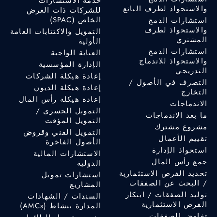
خدمة الاستشارات
والاستحواذ لطرف البائع
للشركات ذات الغرض
الخاص (SPAC)
استشارات الدمج
والاستحواذ لطرف
التمويل والاكتتابات العامة
المشتري
الأولية
استشارات الدمج
العناية الواجبة
والاستحواذ للاندماج
الإدارة المؤسسية
التدريجي
إعادة هيكلة الشركات
التصرف في الأصول /
إعادة هيكلة الديون
التخارج
إعادة هيكلة رأس المال
الاندماجات
التمويل الجسري /
ما بعد الاندماجات
التمويل المؤقت
مشروع مشترك
التمويل الفني وقروض
تقييم الأعمال
الأصول الفاخرة
استحواذ الإدارة
الاستشارات المالية
جمع رأس المال
الدولية
تحديد الفرص الاستثمارية
استشارات تمويل
/ البحث عن الصفقات
المشاريع
توليد الصفقات / ابتكار
السندات / الشهادات
الفرص الاستثمارية
المدارة بنشاط (AMCs)
تفاوض الصفقات