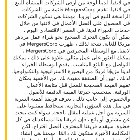
في لاتفيا. لدينا لوحة من أرقى الشركات المنشأة للبيع
في لاتفيا. تقدم MergersCorp قائمة من الشركات
الراسخة للبيع في أوروبا. مهمتنا هي تمكين الشركات
في الحصول على أفضل الأعمال في لاتفيا من خلال
خدمات الخبراء لدينا. في العصر الاقتصادي اليوم ،
يمكن أن يكون التحرك الصحيح نحو شراء عمل مزدهر
مربحًا للغاية. نتيجة لذلك ، ظهرت MergersCorp في
لاتفيا. مع الوسطاء المحترفين في MergersCorp ،
يمكنك العثور على عمل مثالي. علاوة على ذلك ، يمكنك
التواصل مع البائع المناسب. يقدم الوسطاء الخبراء
لدينا مزيجًا فريدًا من البصيرة الاستراتيجية والتكنولوجيا.
لذلك ، تبين أن الصفقة مفيدة لك. من الأهمية بمكان
تقييم القيمة الصحيحة للعمل قبل متابعة الأعمال
الورقية. ستحسب خبرتنا القيمة الدقيقة للأصول
والخصوم. إلى جانب ذلك ، يعرف فريقنا أهمية السرية
في مثل هذه الشؤون التجارية. سيحافظ ممثلونا على
السرية من أجل عملية انتقال ناجحة. سواء كنت تبحث
عن مشتري أو بائع ، فإن فريقنا هنا لمساعدتك في كل
خطوة. سيقدم فريقنا المحترف أفضل اقتراح. لكن
المكالمة الأخيرة ستكون لك دائمًا. مهمتنا هي إنشاء