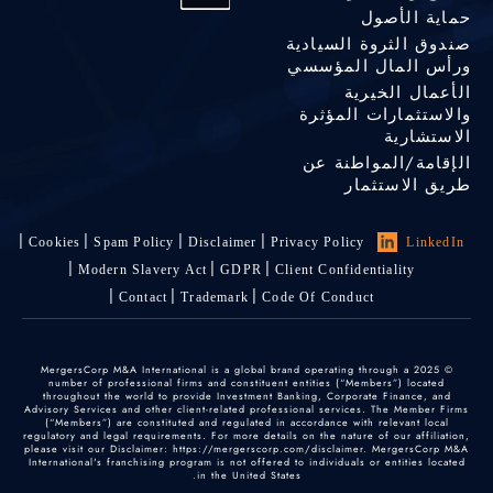
حماية الأصول
صندوق الثروة السيادية
ورأس المال المؤسسي
الأعمال الخيرية
والاستثمارات المؤثرة
الاستشارية
الإقامة/المواطنة عن
طريق الاستثمار
Cookies
Spam Policy
Disclaimer
Privacy Policy
LinkedIn
Modern Slavery Act
GDPR
Client Confidentiality
Contact
Trademark
Code Of Conduct
© 2025 MergersCorp M&A International is a global brand operating through a
number of professional firms and constituent entities (“Members”) located
throughout the world to provide Investment Banking, Corporate Finance, and
Advisory Services and other client-related professional services. The Member Firms
(“Members”) are constituted and regulated in accordance with relevant local
regulatory and legal requirements. For more details on the nature of our affiliation,
please visit our Disclaimer: https://mergerscorp.com/disclaimer. MergersCorp M&A
International's franchising program is not offered to individuals or entities located
in the United States.