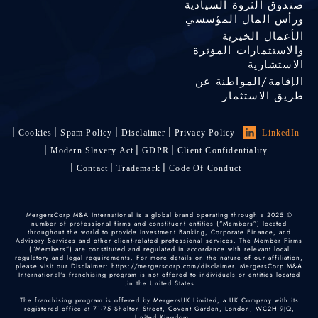
صندوق الثروة السيادية
ورأس المال المؤسسي
الأعمال الخيرية
والاستثمارات المؤثرة
الاستشارية
الإقامة/المواطنة عن
طريق الاستثمار
Cookies
Spam Policy
Disclaimer
Privacy Policy
LinkedIn
Modern Slavery Act
GDPR
Client Confidentiality
Contact
Trademark
Code Of Conduct
© 2025 MergersCorp M&A International is a global brand operating through a
number of professional firms and constituent entities (“Members”) located
throughout the world to provide Investment Banking, Corporate Finance, and
Advisory Services and other client-related professional services. The Member Firms
(“Members”) are constituted and regulated in accordance with relevant local
regulatory and legal requirements. For more details on the nature of our affiliation,
please visit our Disclaimer: https://mergerscorp.com/disclaimer. MergersCorp M&A
International's franchising program is not offered to individuals or entities located
in the United States.
The franchising program is offered by MergersUK Limited, a UK Company with its
registered office at 71-75 Shelton Street, Covent Garden, London, WC2H 9JQ,
United Kingdom.