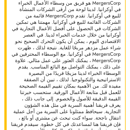
MergersCorp هو فريق من وسطاء الأعمال الخبراء
في أوكرانيا. لدينا لوحة من أرقى الشركات المنشأة
للبيع في أوكرانيا. تقدم MergersCorp قائمة من
الشركات القائمة للبيع في أوكرانيا. مهمتنا هي تمكين
الشركات في الحصول على أفضل الأعمال التجارية في
أوكرانيا من خلال خدمات الخبراء لدينا. في العصر
الاقتصادي اليوم ، يمكن أن يكون التحرك الصحيح نحو
شراء عمل مزدهر مربحًا للغاية. نتيجة لذلك ، ظهرت
MergersCorp في أوكرانيا. مع الوسطاء المحترفين في
MergersCorp ، يمكنك العثور على عمل مثالي. علاوة
على ذلك ، يمكنك التواصل مع البائع المناسب. يقدم
الوسطاء الخبراء لدينا مزيجًا فريدًا من البصيرة
الاستراتيجية والتكنولوجيا. لذلك ، تبين أن الصفقة
مفيدة لك. من الأهمية بمكان تقييم القيمة الصحيحة
للعمل قبل متابعة الأعمال الورقية. ستحسب خبرتنا
القيمة الدقيقة للأصول والخصوم. إلى جانب ذلك ،
يعرف فريقنا أهمية السرية في مثل هذه الشؤون
التجارية. سيحافظ ممثلونا على السرية من أجل عملية
انتقال ناجحة. سواء كنت تبحث عن مشتري أو بائع ،
فإن فريقنا هنا لمساعدتك في كل خطوة. سيقدم فريقنا