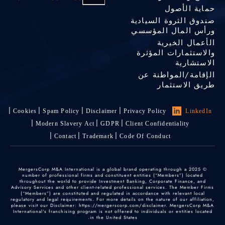
حماية الأصول
صندوق الثروة السيادية
ورأس المال المؤسسي
الأعمال الخيرية
والاستثمارات المؤثرة
الاستشارية
الإقامة/المواطنة عن
طريق الاستثمار
Cookies
Spam Policy
Disclaimer
Privacy Policy
LinkedIn
Modern Slavery Act
GDPR
Client Confidentiality
Contact
Trademark
Code Of Conduct
© 2025 MergersCorp M&A International is a global brand operating through a
number of professional firms and constituent entities (“Members”) located
throughout the world to provide Investment Banking, Corporate Finance, and
Advisory Services and other client-related professional services. The Member Firms
(“Members”) are constituted and regulated in accordance with relevant local
regulatory and legal requirements. For more details on the nature of our affiliation,
please visit our Disclaimer: https://mergerscorp.com/disclaimer. MergersCorp M&A
International's franchising program is not offered to individuals or entities located
in the United States.