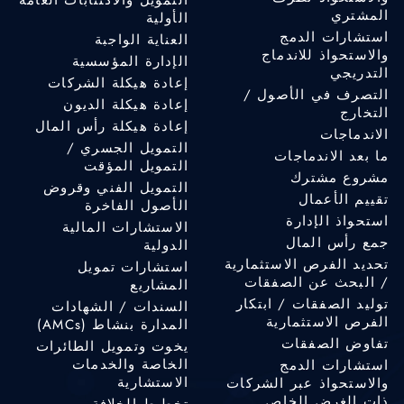
التمويل والاكتتابات العامة
المشتري
الأولية
استشارات الدمج
العناية الواجبة
والاستحواذ للاندماج
الإدارة المؤسسية
التدريجي
إعادة هيكلة الشركات
التصرف في الأصول /
إعادة هيكلة الديون
التخارج
إعادة هيكلة رأس المال
الاندماجات
التمويل الجسري /
ما بعد الاندماجات
التمويل المؤقت
مشروع مشترك
التمويل الفني وقروض
تقييم الأعمال
الأصول الفاخرة
استحواذ الإدارة
الاستشارات المالية
جمع رأس المال
الدولية
تحديد الفرص الاستثمارية
استشارات تمويل
/ البحث عن الصفقات
المشاريع
توليد الصفقات / ابتكار
السندات / الشهادات
الفرص الاستثمارية
المدارة بنشاط (AMCs)
تفاوض الصفقات
يخوت وتمويل الطائرات
الخاصة والخدمات
استشارات الدمج
الاستشارية
والاستحواذ عبر الشركات
ذات الغرض الخاص