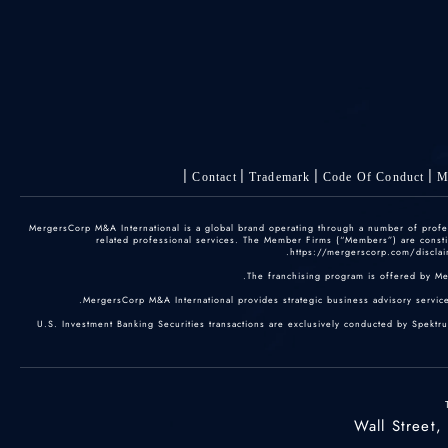
Contact
Trademark
Code Of Conduct
M
© 2025 MergersCorp M&A International is a global brand operating through a number of pr
related professional services. The Member Firms (“Members”) are constitu
https://mergerscorp.com/disclaim
The franchising program is offered by M
MergersCorp M&A International provides strategic business advisory services
U.S. Investment Banking Securities transactions are exclusively conducted by Spektr