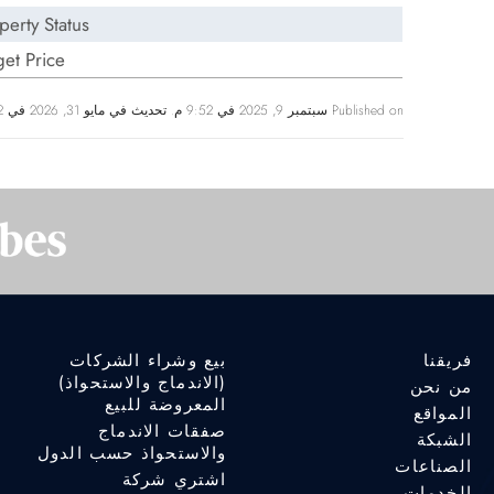
perty Status:
get Price:
Published on سبتمبر 9, 2025 في 9:52 م. تحديث في مايو 31, 2026 في 3:02 م
فريقنا
بيع وشراء الشركات
(الاندماج والاستحواذ)
من نحن
المعروضة للبيع
المواقع
صفقات الاندماج
الشبكة
والاستحواذ حسب الدول
الصناعات
اشتري شركة
الخدمات