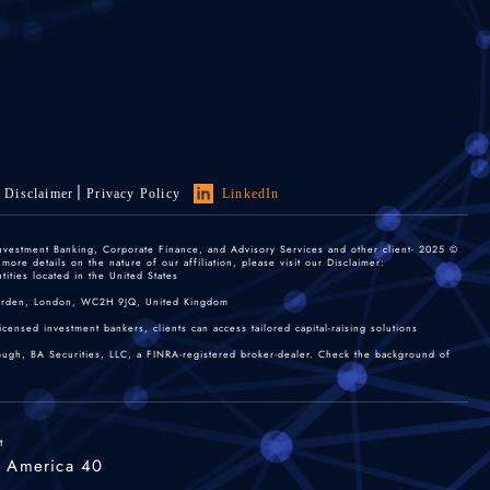
Disclaimer
Privacy Policy
LinkedIn
 Investment Banking, Corporate Finance, and Advisory Services and other client-
re details on the nature of our affiliation, please visit our Disclaimer:
ties located in the United States.
 Garden, London, WC2H 9JQ, United Kingdom.
nsed investment bankers, clients can access tailored capital-raising solutions.
rough, BA Securities, LLC, a FINRA-registered broker-dealer. Check the background of
t
40 Wall Street, Suite #2725, New York, New York 10005, United States of America