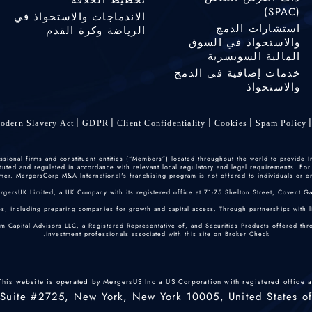
تخطيط الخلافة
(SPAC)
الاندماجات والاستحواذ في
استشارات الدمج
الرياضة وكرة القدم
والاستحواذ في السوق
المالية السويسرية
خدمات إضافية في الدمج
والاستحواذ
odern Slavery Act
GDPR
Client Confidentiality
Cookies
Spam Policy
ofessional firms and constituent entities (“Members”) located throughout the world to provide
ted and regulated in accordance with relevant local regulatory and legal requirements. For mo
er. MergersCorp M&A International's franchising program is not offered to individuals or enti
ergersUK Limited, a UK Company with its registered office at 71-75 Shelton Street, Covent
, including preparing companies for growth and capital access. Through partnerships with lice
um Capital Advisors LLC, a Registered Representative of, and Securities Products offered th
.
investment professionals associated with this site on
Broker Check
This website is operated by MergersUS Inc a US Corporation with registered office a