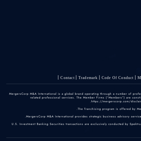
Contact
Trademark
Code Of Conduct
M
© 2025 MergersCorp M&A International is a global brand operating through a number of pr
related professional services. The Member Firms (“Members”) are constitu
https://mergerscorp.com/disclaim
The franchising program is offered by M
MergersCorp M&A International provides strategic business advisory services
U.S. Investment Banking Securities transactions are exclusively conducted by Spektr