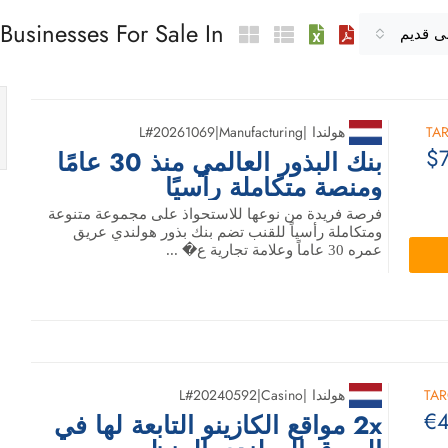
Businesses For Sale In هولندا
لى قديم
TA
هولندا
|
Manufacturing
|
L#20261069
$
بنك البذور العالمي منذ 30 عامًا
ومنصة متكاملة رأسيًا
فرصة فريدة من نوعها للاستحواذ على مجموعة متنوعة
ومتكاملة رأسياً للقنب تضم بنك بذور هولندي عريق
عمره 30 عاماً وعلامة تجارية ع� ...
TAR
هولندا
|
Casino
|
L#20240592
€4
2x مواقع الكازينو التابعة لها في