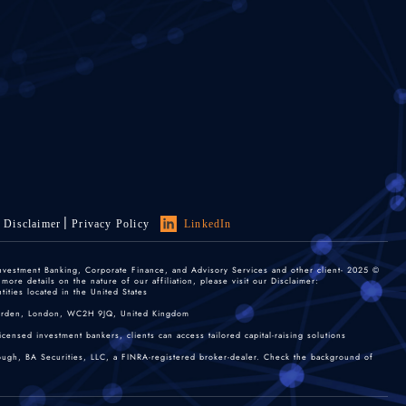
Disclaimer
Privacy Policy
LinkedIn
 Investment Banking, Corporate Finance, and Advisory Services and other client-
re details on the nature of our affiliation, please visit our Disclaimer:
ties located in the United States.
 Garden, London, WC2H 9JQ, United Kingdom.
nsed investment bankers, clients can access tailored capital-raising solutions.
rough, BA Securities, LLC, a FINRA-registered broker-dealer. Check the background of