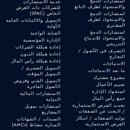
استشارات الدمج
خدمة الاستشارات
والاستحواذ لطرف البائع
للشركات ذات الغرض
الخاص (SPAC)
استشارات الدمج
والاستحواذ لطرف
التمويل والاكتتابات العامة
المشتري
الأولية
استشارات الدمج
العناية الواجبة
والاستحواذ للاندماج
الإدارة المؤسسية
التدريجي
إعادة هيكلة الشركات
التصرف في الأصول /
إعادة هيكلة الديون
التخارج
إعادة هيكلة رأس المال
الاندماجات
التمويل الجسري /
ما بعد الاندماجات
التمويل المؤقت
مشروع مشترك
التمويل الفني وقروض
تقييم الأعمال
الأصول الفاخرة
استحواذ الإدارة
الاستشارات المالية
جمع رأس المال
الدولية
تحديد الفرص الاستثمارية
استشارات تمويل
/ البحث عن الصفقات
المشاريع
توليد الصفقات / ابتكار
السندات / الشهادات
الفرص الاستثمارية
المدارة بنشاط (AMCs)