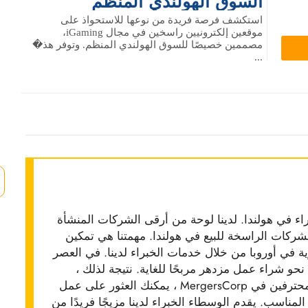
السوق الهولندي المنظم
استكشف فرصة فريدة من نوعها للاستحواذ على
موقعين إلكترونيين راسخين في مجال iGaming،
مصممين خصيصًا للسوق الهولندي المنظم. وتوفر هذ�
...
 الخبراء في هولندا. لدينا لوحة من أرقى الشركات المنشأة
قدم MergersCorp قائمة من الشركات الراسخة للبيع في هولندا. مهمتنا هي تمكين
في أوروبا من خلال خدمات الخبراء لدينا. في العصر
حو شراء عمل مزدهر مربحًا للغاية. نتيجة لذلك ،
ظهرت MergersCorp في أوروبا. مع الوسطاء المحترفين في MergersCorp ، يمكنك العثور على عمل
المناسب. يقدم الوسطاء الخبراء لدينا مزيجًا فريدًا من