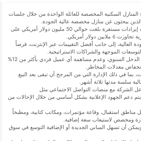
 المنازل السكنية المخصصة للعائلة الواحدة من خلال جلسات
 الذين يبحثون عن منازل مخصصة عالية الجودة.
وقد اكتسبت الشركة سمعة إقليمية قوية، حيث حققت إيرادات مستقرة بلغت حوالي 50 مليون دولار أمريكي على
 دولار أمريكي.
دة العالية، إلى جانب أفضل التقييمات عبر الإنترنت، فرصاً
التوسعات الموجهة والشراكات الاستراتيجية.
ومع عدم مساهمة أي عميل فردي بأكثر من 3.2% من الدخل السنوي، وعدم مساهمة أي عميل فردي بأكثر من 12%
وانخفاض معدلات المخاطر.
وظفاً من غير النقابات، بما في ذلك الإدارة التي من المرجح أن تبقى بعد البيع
الية سلسة مدتها ثلاثة أشهر.
تفاعل الشركة مع منصات التواصل الاجتماعي مثل
Bu وHouzz وPinterest وYouTube، بينما يتم دعم الجهود الإعلانية بشكل أساسي من خلال الإحالات من
احة 3,800 قدم مربع ويشمل مناطق استقبال، وقاعة مؤتمرات، ومكاتب كتابية، ومطبخاً
ازة ومخصص لاستيعاب سعة إضافية.
، ويمكن أن تسهل المباني الجديدة أو الإضافية التوسع في سوق