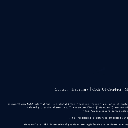
Contact
Trademark
Code Of Conduct
M
© 2025 MergersCorp M&A International is a global brand operating through a number of pr
related professional services. The Member Firms (“Members”) are constitu
https://mergerscorp.com/disclaim
The franchising program is offered by M
MergersCorp M&A International provides strategic business advisory services