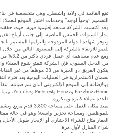
تقع القائمة في ولاية واشنطن، وهي متخصصة في بناء
التصميم “وجهاً لوجه” وخدمات اختيار الموقع للعملاء
مدار السنوات الخمس الماضية، إلى جانب أرباح تقديرية تجاوزت 6 ملايين
وتوفر شهادة الدولة المزدوجة والتزامها المستمر بالجو
للنمو للارتقاء بالشركة إلى المستوى التالي من خلال 
من الدخل السنوي، فإن الشركة تتمتع بتنوع العملاء 
يتكون الفريق ذو الخبرة من 28 م
لضمان الاستمرارية في العمليات اليومية بعد فترة انتق
وبالإضافة إلى الموقع الإلكتروني الذي تتم صيانته، ت
zzbuzzHome
قاعدة عملاء كبيرة ومتكررة.
يمتد مكان العمل على مس
للموظفين، ومساحة تخزين واسعة؛ وهو في حالة ممت
العقار متاح للشراء الاختياري أو الإيجار طويل الأجل
شراء المنازل لأول مرة.