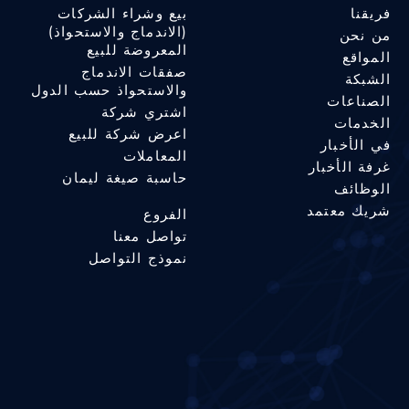
فريقنا
بيع وشراء الشركات
(الاندماج والاستحواذ)
من نحن
المعروضة للبيع
المواقع
صفقات الاندماج
الشبكة
والاستحواذ حسب الدول
الصناعات
اشتري شركة
الخدمات
اعرض شركة للبيع
في الأخبار
المعاملات
غرفة الأخبار
حاسبة صيغة ليمان
الوظائف
شريك معتمد
الفروع
تواصل معنا
نموذج التواصل