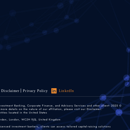
Disclaimer
Privacy Policy
LinkedIn
 Investment Banking, Corporate Finance, and Advisory Services and other client-
re details on the nature of our affiliation, please visit our Disclaimer:
ties located in the United States.
 Garden, London, WC2H 9JQ, United Kingdom.
nsed investment bankers, clients can access tailored capital-raising solutions.