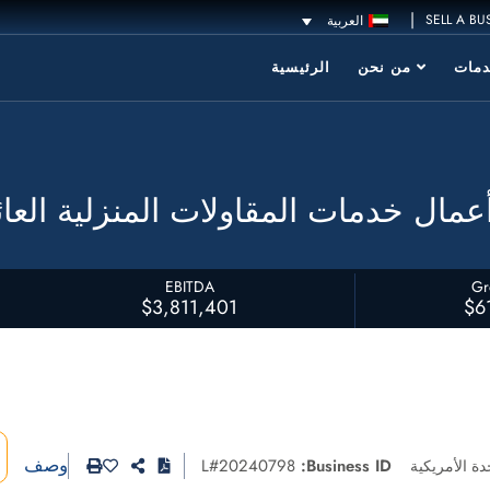
|
SELL A BU
العربية
مات
من نحن
الرئيسية
عمال خدمات المقاولات المنزلية العائ
EBITDA
Gr
$3,811,401
$6
وصف
L#20240798
Business ID:
دة الأمريكية