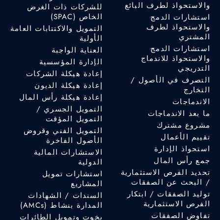
والاستحواذ لطرف البائع
للشركات ذات الغرض
الخاص (SPAC)
استشارات الدمج
والاستحواذ لطرف
التمويل والاكتتابات العامة
المشتري
الأولية
استشارات الدمج
العناية الواجبة
والاستحواذ للاندماج
الإدارة المؤسسية
التدريجي
إعادة هيكلة الشركات
التصرف في الأصول /
إعادة هيكلة الديون
التخارج
إعادة هيكلة رأس المال
الاندماجات
التمويل الجسري /
ما بعد الاندماجات
التمويل المؤقت
مشروع مشترك
التمويل الفني وقروض
تقييم الأعمال
الأصول الفاخرة
استحواذ الإدارة
الاستشارات المالية
جمع رأس المال
الدولية
تحديد الفرص الاستثمارية
استشارات تمويل
/ البحث عن الصفقات
المشاريع
توليد الصفقات / ابتكار
السندات / الشهادات
الفرص الاستثمارية
المدارة بنشاط (AMCs)
تفاوض الصفقات
يخوت وتمويل الطائرات