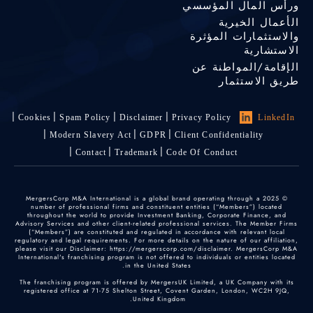
ورأس المال المؤسسي
الأعمال الخيرية
والاستثمارات المؤثرة
الاستشارية
الإقامة/المواطنة عن
طريق الاستثمار
Cookies
Spam Policy
Disclaimer
Privacy Policy
LinkedIn
Modern Slavery Act
GDPR
Client Confidentiality
Contact
Trademark
Code Of Conduct
© 2025 MergersCorp M&A International is a global brand operating through a
number of professional firms and constituent entities (“Members”) located
throughout the world to provide Investment Banking, Corporate Finance, and
Advisory Services and other client-related professional services. The Member Firms
(“Members”) are constituted and regulated in accordance with relevant local
regulatory and legal requirements. For more details on the nature of our affiliation,
please visit our Disclaimer: https://mergerscorp.com/disclaimer. MergersCorp M&A
International's franchising program is not offered to individuals or entities located
in the United States.
The franchising program is offered by MergersUK Limited, a UK Company with its
registered office at 71-75 Shelton Street, Covent Garden, London, WC2H 9JQ,
United Kingdom.